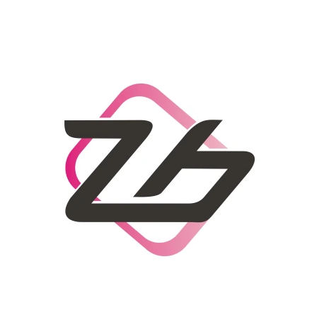
CO POTŘEBUJETE NAJÍT?
HLEDAT
DOPORUČUJEME
DÁMSKÝ SLAMĚNÝ KLOBOUK CZ25278
LETNÍ KABELKA 