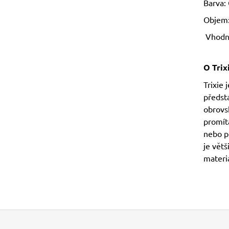
Barva: 
Objem:
Vhodné
O Trix
Trixie 
předst
obrovsk
promítá
nebo po
je vět
materiá