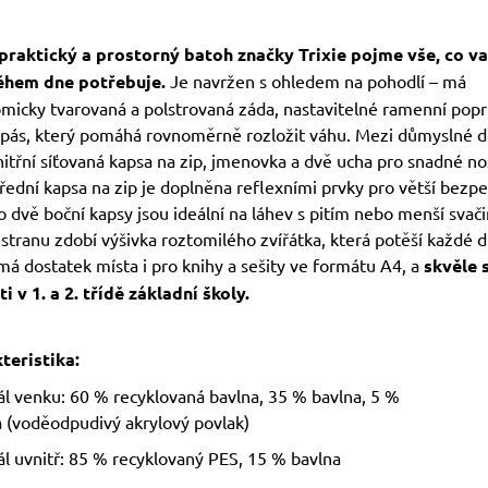
praktický a prostorný batoh značky Trixie pojme vše, co v
ěhem dne potřebuje.
Je navržen s ohledem na pohodlí – má
micky tvarovaná a polstrovaná záda, nastavitelné ramenní popr
 pás, který pomáhá rovnoměrně rozložit váhu. Mezi důmyslné d
nitřní síťovaná kapsa na zip, jmenovka a dvě ucha pro snadné no
řední kapsa na zip je doplněna reflexními prvky pro větší bezpe
 dvě boční kapsy jsou ideální na láhev s pitím nebo menší svači
stranu zdobí výšivka roztomilého zvířátka, která potěší každé d
á dostatek místa i pro knihy a sešity ve formátu A4, a
skvěle 
i v 1. a 2. třídě základní školy.
teristika:
ál venku: 60 % recyklovaná bavlna, 35 % bavlna, 5 %
a (voděodpudivý akrylový povlak)
ál uvnitř: 85 % recyklovaný PES, 15 % bavlna