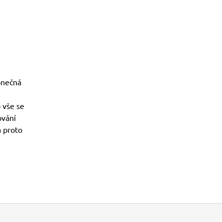
onečná
 vše se
ování
a proto