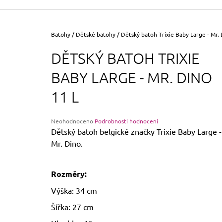
355 Kč
Původně:
390 Kč
Domů
Batohy
/
Dětské batohy
/
Dětský batoh Trixie Baby Large - Mr. 
DĚTSKÝ BATOH TRIXIE
BABY LARGE - MR. DINO
11 L
Průměrné
Neohodnoceno
Podrobnosti hodnocení
hodnocení
Dětský batoh belgické značky Trixie Baby Large -
produktu
Mr. Dino.
je
0,0
z
Rozměry:
5
hvězdiček.
Výška: 34 cm
Šířka: 27 cm