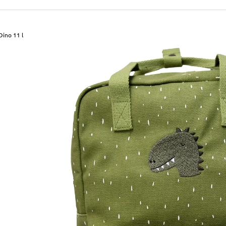
490 Kč
699 Kč
Původně:
590 Kč
Původně:
799 Kč
Dino 11 l