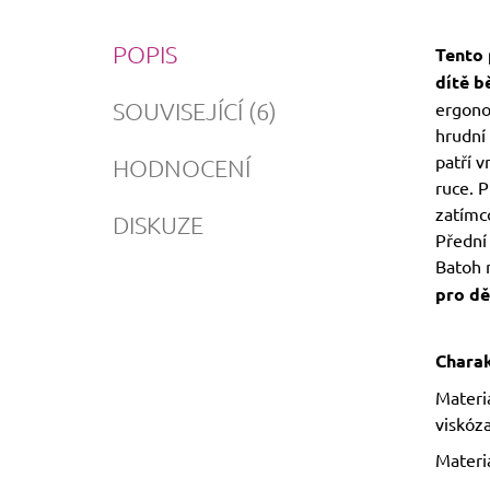
POPIS
Tento 
dítě b
SOUVISEJÍCÍ (6)
ergono
hrudní
patří v
HODNOCENÍ
ruce. P
zatímco
DISKUZE
Přední 
Batoh m
pro dět
Charak
Materi
viskóz
Materi