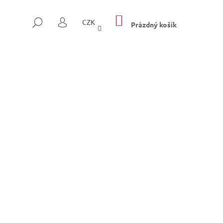
NÁKUPNÍ
HLEDAT
CZK
KOŠÍK
Prázdný košík
PŘIHLÁŠENÍ
Následující
SULLY