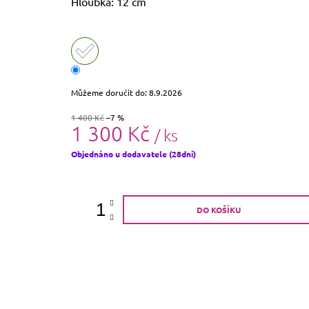
Hloubka: 12 cm
Můžeme doručit do:
8.9.2026
1 400 Kč
–7 %
1 300 Kč
/ ks
Měrná
Objednáno u dodavatele (28dní)
cena:
DO KOŠÍKU