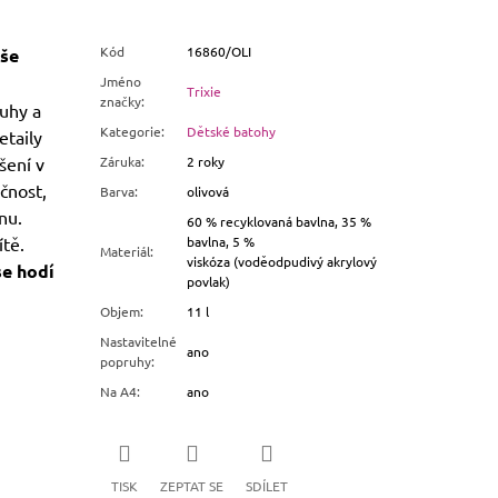
Kód
16860/OLI
aše
Jméno
Trixie
značky
:
uhy a
Kategorie
:
Dětské batohy
etaily
šení v
Záruka
:
2 roky
čnost,
Barva
:
olivová
nu.
60 % recyklovaná bavlna, 35 %
ítě.
bavlna, 5 %
Materiál
:
viskóza (voděodpudivý akrylový
se hodí
povlak)
Objem
:
11 l
Nastavitelné
ano
popruhy
:
Na A4
:
ano
TISK
ZEPTAT SE
SDÍLET