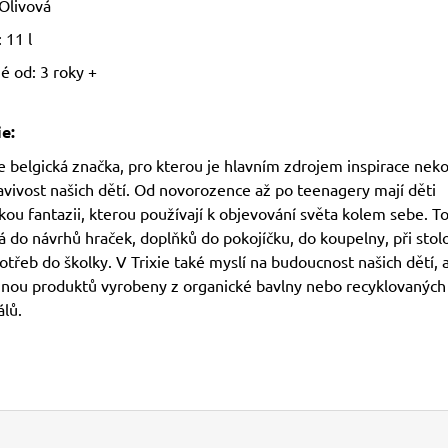
Olivová
 11 l
 od: 3 roky +
ie:
je belgická značka, pro kterou je hlavním zdrojem inspirace nek
avivost našich dětí. Od novorozence až po teenagery mají děti
ou fantazii, kterou používají k objevování světa kolem sebe. To
 do návrhů hraček, doplňků do pokojíčku, do koupelny, při stol
třeb do školky. V Trixie také myslí na budoucnost našich dětí, 
šinou produktů vyrobeny z organické bavlny nebo recyklovaných
lů.