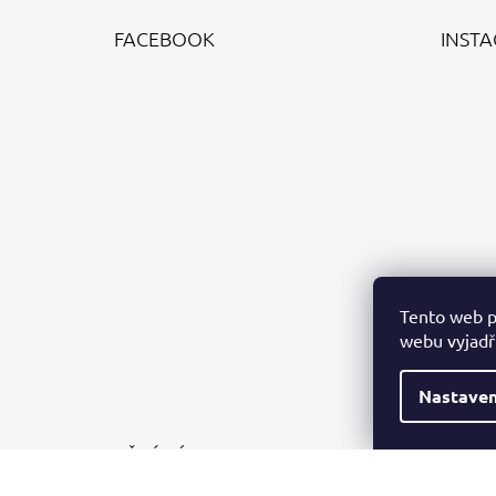
Á
FACEBOOK
INST
P
A
T
Í
Tento web p
webu vyjadřu
Nastaven
PŘIJÍMÁME ONLINE PLATBY