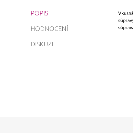
POPIS
Vkusná 
súprav
súprav
HODNOCENÍ
DISKUZE
Z