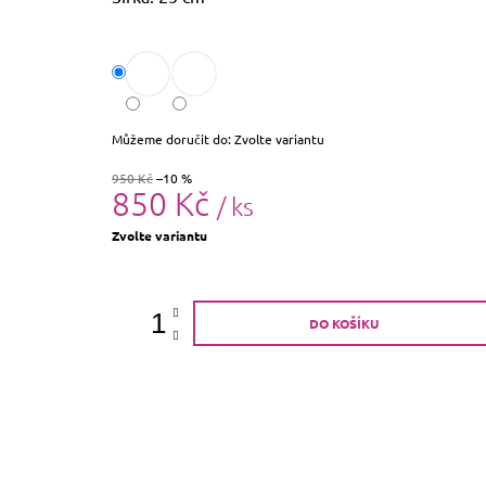
Můžeme doručit do:
Zvolte variantu
950 Kč
–10 %
850 Kč
/ ks
Měrná
Zvolte variantu
cena:
DO KOŠÍKU