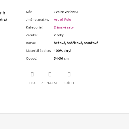
Kód
Zvolte variantu
rih
odná
Jméno značky
:
Art of Polo
Kategorie
:
Dámské sety
Záruka
:
2 roky
Barva
:
béžová, hořčicová, oranžová
Materiál čepice
:
100% akryl
Obvod
:
54-56 cm
TISK
ZEPTAT SE
SDÍLET