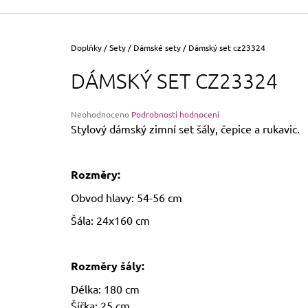
355 Kč
Původně:
390 Kč
Domů
Doplňky
/
Sety
/
Dámské sety
/
Dámský set cz23324
DÁMSKÝ SET CZ23324
Průměrné
Neohodnoceno
Podrobnosti hodnocení
hodnocení
Stylový dámský zimní set šály, čepice a rukavic.
produktu
je
0,0
Rozměry:
z
5
Obvod hlavy: 54-56 cm
hvězdiček.
Šála: 24x160 cm
Rozměry šály:
Délka: 180 cm
Šířka: 25 cm