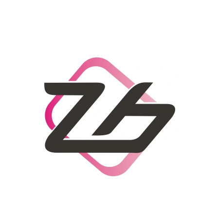
CO POTŘEBUJETE NAJÍT?
HLEDAT
DOPORUČUJEME
DÁMSKÝ SLAMĚNÝ KLOBOUK CZ25278
LETNÍ KABELKA 