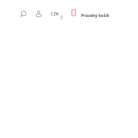
NÁKUPNÍ
HLEDAT
CZK
KOŠÍK
Prázdný košík
PŘIHLÁŠENÍ
Následující
SULLY