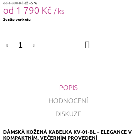
od 1 890 Kč
až –5 %
od
1 790 Kč
/ ks
Měrná
Zvolte variantu
cena:
DO
KOŠÍKU
POPIS
HODNOCENÍ
DISKUZE
DÁMSKÁ KOŽENÁ KABELKA KV-01-BL – ELEGANCE V
KOMPAKTNÍM, VEČERNÍM PROVEDENÍ