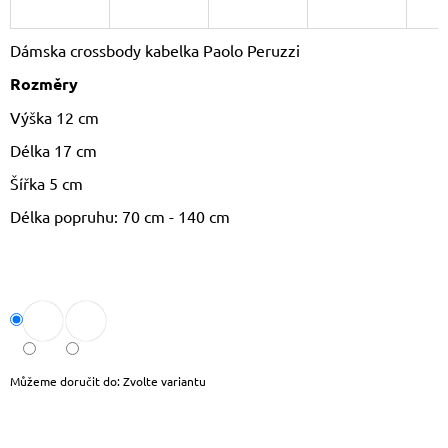
J
E
Dámska crossbody kabelka Paolo Peruzzi
M
E
Rozměry
Výška 12 cm
LETNÍ
KABELKA
Délka 17 cm
SULLY
699
Šířka 5 cm
Kč
Původně:
Délka popruhu: 70 cm - 140 cm
799
Kč
Můžeme doručit do:
Zvolte variantu