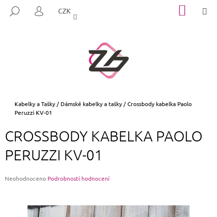
K
Přejít
NÁKUP
M
HLEDAT
CZK
na
KOŠÍK
O
PŘIHLÁŠENÍ
ZPĚT
ZPĚT
obsah
Š
Í
C
K
O
P
O
T
Domů
Kabelky a Tašky
/
Dámské kabelky a tašky
/
Crossbody kabelka Paolo
Peruzzi KV-01
Ř
E
CROSSBODY KABELKA PAOLO
B
PERUZZI KV-01
U
J
E
Průměrné
Neohodnoceno
Podrobnosti hodnocení
hodnocení
T
produktu
E
je
0,0
N