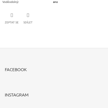
Voděodolný
:
ano
ZEPTAT SE
SDÍLET
Z
Á
FACEBOOK
P
A
T
Í
INSTAGRAM