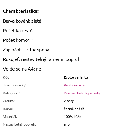
Charakteristika:
Barva kování: zlatá
Počet kapes: 6
Počet komor: 1
Zapínání: Tic-Tac spona
Rukojeť: nastavitelný ramenní popruh
Vejde se na A4: ne
Kód
Zvolte variantu
Jméno značky
:
Paolo Peruzzi
Kategorie
:
Dámské kabelky a tašky
Záruka
:
2 roky
Barva
:
černá, hnědá
Materiál
:
100% kůže
Nastavitelný popruh
:
ano