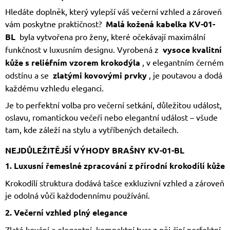
Hledáte doplněk, který vylepší váš večerní vzhled a zároveň
vám poskytne praktičnost?
Malá kožená kabelka KV-01-
BL
byla vytvořena pro ženy, které očekávají maximální
funkčnost v luxusním designu. Vyrobená z
vysoce kvalitní
kůže s reliéfním vzorem krokodýla
, v elegantním černém
odstínu a se
zlatými kovovými prvky
, je poutavou a dodá
každému vzhledu eleganci.
Je to perfektní volba pro večerní setkání, důležitou událost,
oslavu, romantickou večeři nebo elegantní událost – všude
tam, kde záleží na stylu a vytříbených detailech.
NEJDŮLEŽITĚJŠÍ VÝHODY BRAŠNY KV-01-BL
1. Luxusní řemeslné zpracování z přírodní krokodílí kůže
Krokodílí struktura dodává tašce exkluzivní vzhled a zároveň
je odolná vůči každodennímu používání.
2. Večerní vzhled plný elegance
Zlaté kování a elegantní, kompaktní tvar z něj činí perfektní