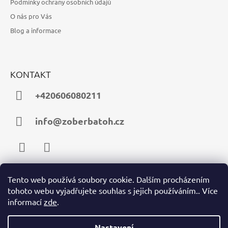
Podmínky ochrany osobních údajů
O nás pro Vás
Blog a informace
KONTAKT
+420606080211
info@zoberbatoh.cz
Facebook
Instagram
Tento web používá soubory cookie. Dalším procházením
tohoto webu vyjadřujete souhlas s jejich používáním.. Více
PŘIJÍMÁME ONLINE PLATBY
informací
zde
.
Nastavení