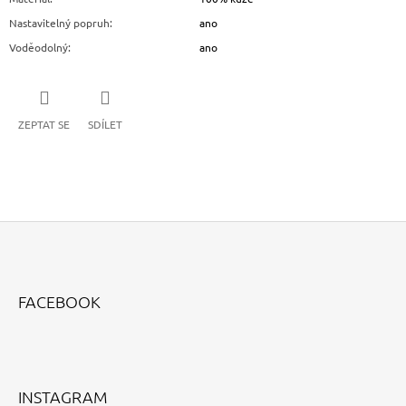
Nastavitelný popruh
:
ano
Voděodolný
:
ano
ZEPTAT SE
SDÍLET
Z
Á
FACEBOOK
P
A
T
Í
INSTAGRAM