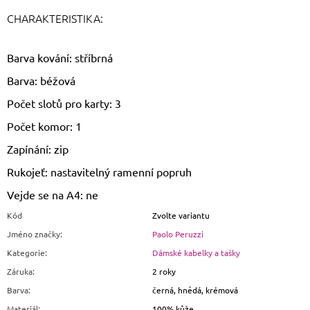
CHARAKTERISTIKA:
Barva kování: stříbrná
Barva: béžová
Počet slotů pro karty: 3
Počet komor: 1
Zapínání: zip
Rukojeť: nastavitelný ramenní popruh
Vejde se na A4: ne
Kód
Zvolte variantu
Jméno značky
:
Paolo Peruzzi
Kategorie
:
Dámské kabelky a tašky
Záruka
:
2 roky
Barva
:
černá, hnědá, krémová
Materiál
:
100% kůže