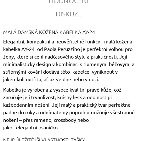
HODNOCENÍ
DISKUZE
MALÁ DÁMSKÁ KOŽENÁ KABELKA AY-24
Elegantní, kompaktní a neuvěřitelně funkční
malá kožená
kabelka
AY-24 od Paola Peruzziho je perfektní volbou pro
ženy, které si cení nadčasového stylu a praktičnosti. Její
minimalistický design v kombinaci s tlumenými béžovými a
stříbrnými kování dodává této
kabelce
vyniknout v
jakémkoli outfitu, ať už ve dne nebo v noci.
Kabelka je vyrobena z vysoce kvalitní pravé kůže, což
zaručuje její trvanlivost, krásný lesk a odolnost při
každodenním nošení. Její malý a praktický tvar perfektně
padne do ruky a odnímatelný popruh umožňuje všestranné
nošení – přes rameno, crossbody nebo
jako elegantní
psaníčko
.
NEJDŮLEŽITĚJŠÍ VLASTNOSTI TAŠKY