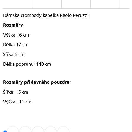
J
E
Dámska crossbody kabelka Paolo Peruzzi
M
E
Rozměry
Výška 16 cm
DÁMSKÝ
KŠILT
Délka 17 cm
CZ26131
355
Šířka 5 cm
Kč
Původně:
Délka popruhu: 140 cm
390
Kč
Rozměry přídavného pouzdra:
Šířka: 15 cm
Výška
: 11 cm