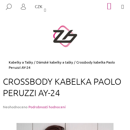
K
Přejít
NÁKUP
M
HLEDAT
CZK
na
KOŠÍK
O
PŘIHLÁŠENÍ
ZPĚT
ZPĚT
obsah
Š
Í
C
K
O
P
O
T
Domů
Kabelky a Tašky
/
Dámské kabelky a tašky
/
Crossbody kabelka Paolo
Peruzzi AY-24
Ř
E
CROSSBODY KABELKA PAOLO
B
PERUZZI AY-24
U
J
E
Průměrné
Neohodnoceno
Podrobnosti hodnocení
hodnocení
T
produktu
E
je
0,0
N