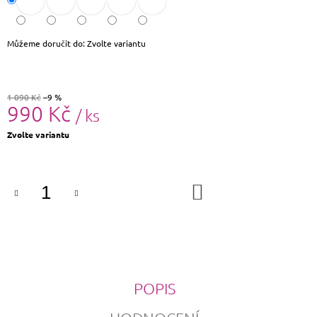
Můžeme doručit do:
Zvolte variantu
1 090 Kč
–9 %
990 Kč
/ ks
Měrná
Zvolte variantu
cena:
DO
KOŠÍKU
POPIS