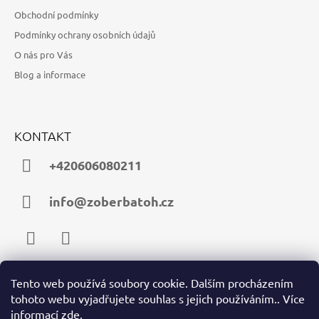
Obchodní podmínky
Podmínky ochrany osobních údajů
O nás pro Vás
Blog a informace
KONTAKT
+420606080211
info@zoberbatoh.cz
Facebook
Instagram
Tento web používá soubory cookie. Dalším procházením
tohoto webu vyjadřujete souhlas s jejich používáním.. Více
PŘIJÍMÁME ONLINE PLATBY
informací
zde
.