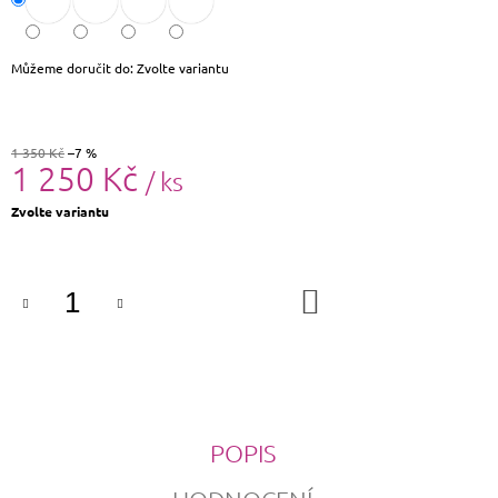
Můžeme doručit do:
Zvolte variantu
1 350 Kč
–7 %
1 250 Kč
/ ks
Měrná
Zvolte variantu
cena:
DO
KOŠÍKU
POPIS