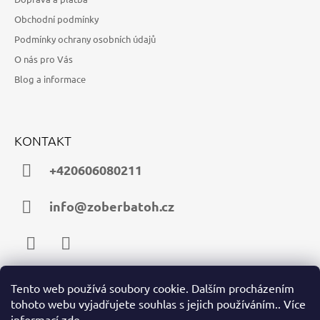
Obchodní podmínky
Podmínky ochrany osobních údajů
O nás pro Vás
Blog a informace
KONTAKT
+420606080211
info@zoberbatoh.cz
Facebook
Instagram
Tento web používá soubory cookie. Dalším procházením
tohoto webu vyjadřujete souhlas s jejich používáním.. Více
PŘIJÍMÁME ONLINE PLATBY
informací
zde
.