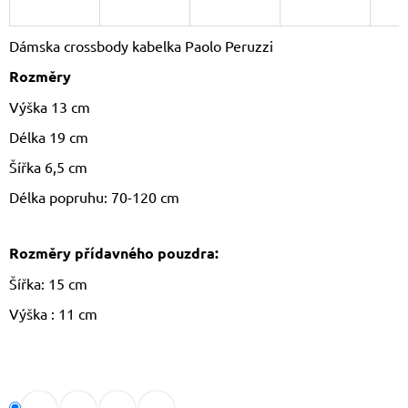
J
E
Dámska crossbody kabelka Paolo Peruzzi
M
E
Rozměry
Výška 13 cm
DÁMSKÝ
KŠILT
Délka 19 cm
CZ26131
355
Šířka 6,5 cm
Kč
Původně:
Délka popruhu: 70-120 cm
390
Kč
Rozměry přídavného pouzdra:
Šířka: 15 cm
Výška
: 11 cm