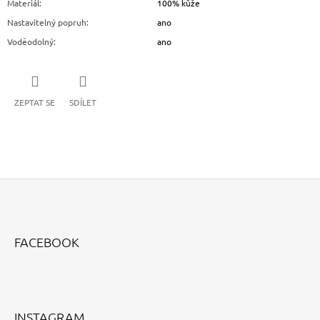
Materiál
:
100% kůže
Nastavitelný popruh
:
ano
Voděodolný
:
ano
ZEPTAT SE
SDÍLET
Z
Á
FACEBOOK
P
A
T
Í
INSTAGRAM