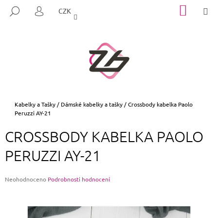
K
Přejít
NÁKUP
M
HLEDAT
CZK
na
KOŠÍK
O
PŘIHLÁŠENÍ
ZPĚT
ZPĚT
obsah
Š
Í
C
K
O
P
O
T
Domů
Kabelky a Tašky
/
Dámské kabelky a tašky
/
Crossbody kabelka Paolo
Peruzzi AY-21
Ř
E
CROSSBODY KABELKA PAOLO
B
PERUZZI AY-21
U
J
E
Průměrné
Neohodnoceno
Podrobnosti hodnocení
hodnocení
T
produktu
E
je
0,0
N