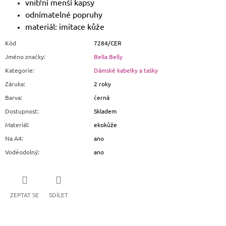
vnitřní menší kapsy
odnímatelné popruhy
materiál: imitace kůže
Kód
7284/CER
Jméno značky
:
Bella Belly
Kategorie
:
Dámské kabelky a tašky
Záruka
:
2 roky
Barva
:
černá
Dostupnost
:
Skladem
Materiál
:
ekokůže
Na A4
:
ano
Voděodolný
:
ano
ZEPTAT SE
SDÍLET