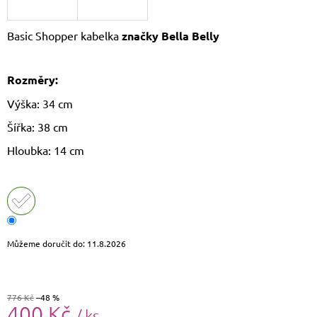
J
E
Basic Shopper kabelka
značky Bella Belly
M
E
Rozměry:
DÁMSKÝ
KŠILT
Výška: 34 cm
CZ26131
355
Šířka: 38 cm
Kč
Hloubka: 14 cm
Původně:
390
Kč
Můžeme doručit do:
11.8.2026
776 Kč
–48 %
400 Kč
/ ks