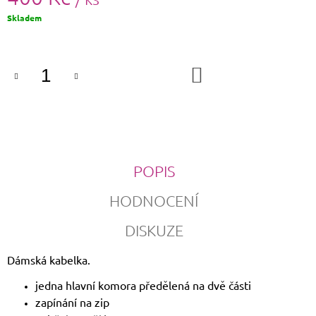
Měrná
Skladem
cena:
DO
KOŠÍKU
POPIS
HODNOCENÍ
DISKUZE
Dámská kabelka.
jedna hlavní komora předělená na dvě části
zapínání na zip