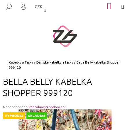
K
Přejít
NÁKUP
M
HLEDAT
CZK
na
KOŠÍK
O
PŘIHLÁŠENÍ
ZPĚT
ZPĚT
obsah
Š
Í
C
K
O
P
O
T
Domů
Kabelky a Tašky
/
Dámské kabelky a tašky
/
Bella Belly kabelka Shopper
999120
Ř
E
BELLA BELLY KABELKA
B
SHOPPER 999120
U
J
E
Průměrné
Neohodnoceno
Podrobnosti hodnocení
hodnocení
T
VÝPRODEJ
SKLADEM
produktu
E
je
0,0
N