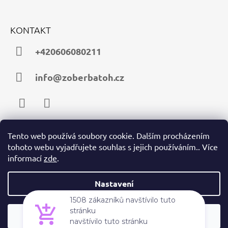
KONTAKT
+420606080211
info@zoberbatoh.cz
Facebook
Instagram
Tento web používá soubory cookie. Dalším procházením
tohoto webu vyjadřujete souhlas s jejich používáním.. Více
PŘIJÍMÁME ONLINE PLATBY
informací
zde
.
Nastavení
Souhlasím
© 2026 zoberbatoh.cz. Všechna práva vyhrazena.
Vytvořil Shoptet