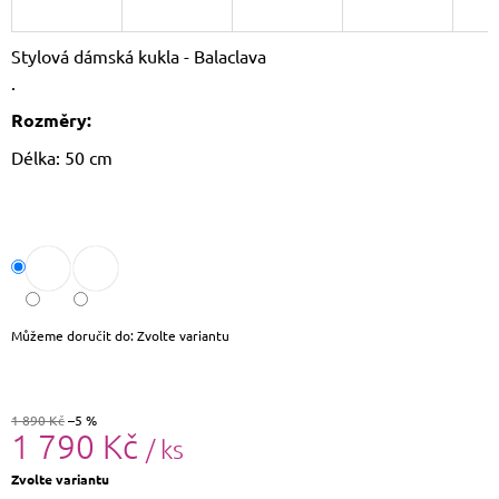
J
E
Stylová dámská kukla - Balaclava
M
E
.
Rozměry:
DÁMSKÝ
SLAMĚNÝ
Délka: 50 cm
KLOBOUK
CZ25278
490
Kč
Původně:
590
Kč
Můžeme doručit do:
Zvolte variantu
1 890 Kč
–5 %
1 790 Kč
/ ks
Měrná
Zvolte variantu
cena: