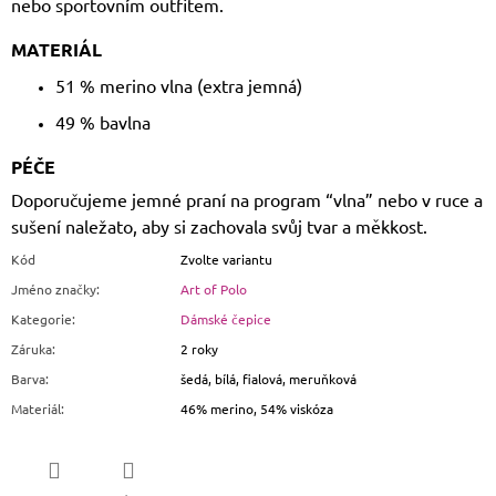
nebo sportovním outfitem.
MATERIÁL
51 % merino vlna (extra jemná)
49 % bavlna
PÉČE
Doporučujeme jemné praní na program “vlna” nebo v ruce a
sušení naležato, aby si zachovala svůj tvar a měkkost.
Kód
Zvolte variantu
Jméno značky
:
Art of Polo
Kategorie
:
Dámské čepice
Záruka
:
2 roky
Barva
:
šedá, bílá, fialová, meruňková
Materiál
:
46% merino, 54% viskóza