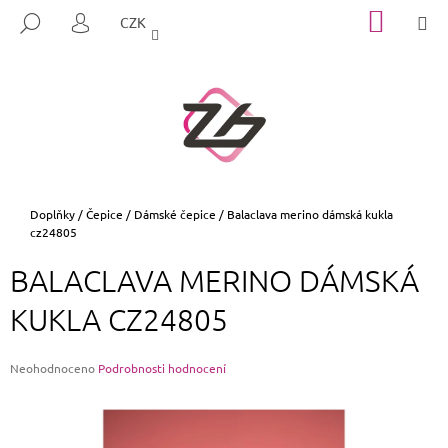
K
Přejít
NÁKUP
M
HLEDAT
CZK
na
KOŠÍK
O
PŘIHLÁŠENÍ
ZPĚT
ZPĚT
obsah
Š
Í
C
K
O
P
O
T
Domů
Doplňky
/
Čepice
/
Dámské čepice
/
Balaclava merino dámská kukla
cz24805
Ř
E
BALACLAVA MERINO DÁMSKÁ
B
KUKLA CZ24805
U
J
E
Průměrné
Neohodnoceno
Podrobnosti hodnocení
hodnocení
T
produktu
E
je
0,0
N