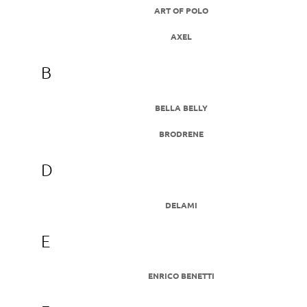
ART OF POLO
A
J
AXEL
Í
T
B
?
BELLA BELLY
BRODRENE
HLEDAT
D
DELAMI
D
O
E
P
O
R
ENRICO BENETTI
U
Č
U