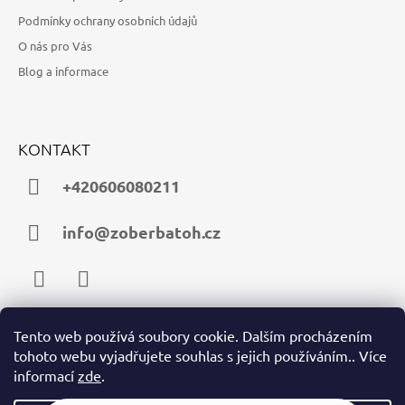
Podmínky ochrany osobních údajů
O nás pro Vás
Blog a informace
KONTAKT
+420606080211
info@zoberbatoh.cz
Facebook
Instagram
Tento web používá soubory cookie. Dalším procházením
tohoto webu vyjadřujete souhlas s jejich používáním.. Více
PŘIJÍMÁME ONLINE PLATBY
informací
zde
.