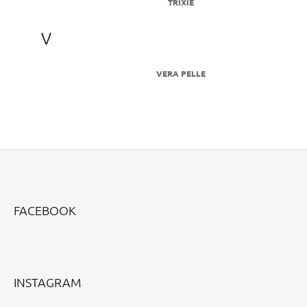
TRIXIE
V
VERA PELLE
Z
Á
FACEBOOK
P
A
T
Í
INSTAGRAM