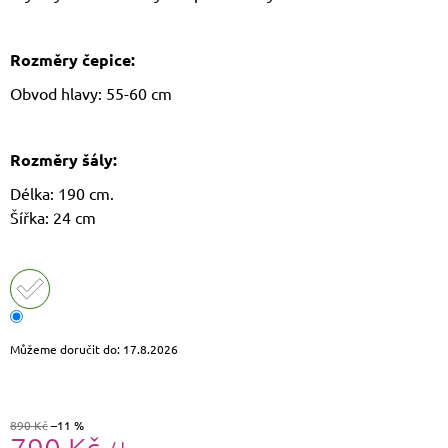
J
E
M
Rozměry čepice:
E
Obvod hlavy: 55-60 cm
THE
CHESTERFIELD
BRAND
Rozměry šály:
PÁNSKÁ
KOŽENÁ
Délka: 190 cm.
PENĚŽENKA
Šířka: 24 cm
RFID
CURTIS
C08.0512
1
090
Kč
Původně:
1
Můžeme doručit do:
17.8.2026
190
Kč
890 Kč
–11 %