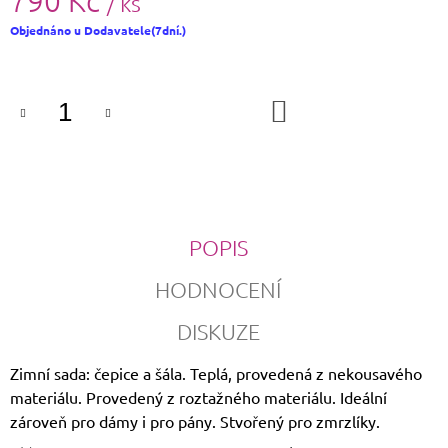
790 Kč
/ ks
Měrná
Objednáno u Dodavatele(7dní.)
cena:
DO
KOŠÍKU
POPIS
HODNOCENÍ
DISKUZE
Zimní sada: čepice a šála. Teplá, provedená z nekousavého
materiálu. Provedený z roztažného materiálu. Ideální
zároveň pro dámy i pro pány. Stvořený pro zmrzlíky.