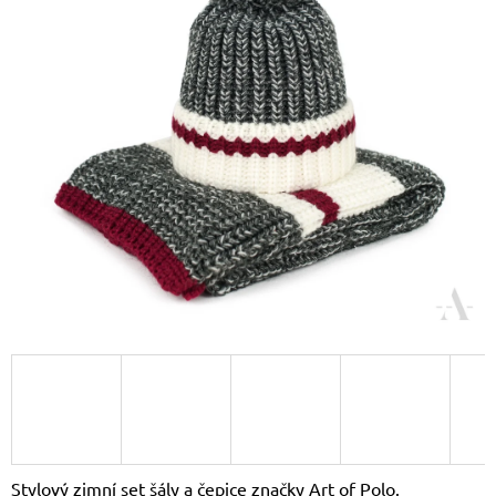
A
J
Í
T
?
HLEDAT
D
O
P
O
R
U
Č
Stylový zimní set šály a čepice značky Art of Polo.
U