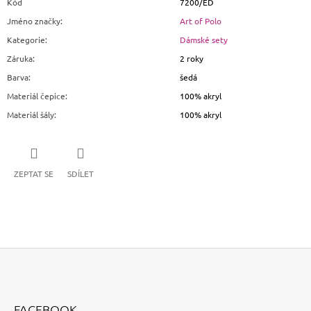
Kód
7200/ED
Jméno značky
:
Art of Polo
Kategorie
:
Dámské sety
Záruka
:
2 roky
Barva
:
šedá
Materiál čepice
:
100% akryl
Materiál šály
:
100% akryl
ZEPTAT SE
SDÍLET
Z
Á
FACEBOOK