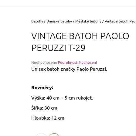
355 Kč
Původně:
390 Kč
Domů
Batohy
/
Dámské batohy
/
Městské batohy
/
Vintage batoh Paol
VINTAGE BATOH PAOLO
PERUZZI T-29
Průměrné
Neohodnoceno
Podrobnosti hodnocení
hodnocení
Unisex batoh značky Paolo Peruzzi.
produktu
je
0,0
Rozměry:
z
5
Výška: 40 cm + 5 cm rukojeť.
hvězdiček.
Šířka: 30 cm.
Hloubka: 12 cm