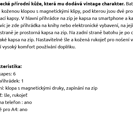
ecké přírodní kůže, která mu dodává vintage charakter.
Bat
á koženou klopou s magnetickými klipy, pod kterou jsou dvě pro
cí kapsy. V hlavní přihrádce na zip je kapsa na smartphone a k
víc je zde přihrádka na knihy nebo elektronické vybavení, na jej
straně je prostorná kapsa na zip. Na zadní straně batohu je po 
aké kapsa na zip. Nastavitelné šle a kožená rukojeť pro nošení v
jí vysoký komfort používání doplňku.
teristika:
kapes: 6
přihrádek: 1
í: klopa s magnetickými druky, zapínání na zip
: šle, rukojeť
a telefon : ano
 pro A4: ano