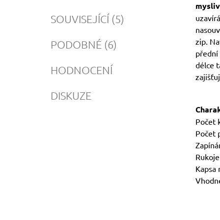
mysliv
SOUVISEJÍCÍ (5)
uzavír
nasouva
zip. Na
PODOBNÉ (6)
přední 
délce t
HODNOCENÍ
zajišťu
DISKUZE
Charak
Počet 
Počet 
Zapínán
Rukojeť
Kapsa n
Vhodné