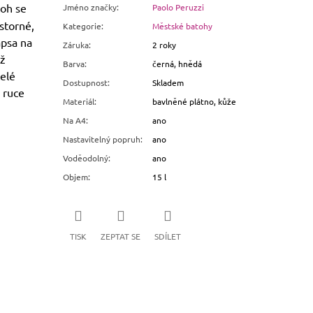
oh se
Jméno značky
:
Paolo Peruzzi
storné,
Kategorie
:
Městské batohy
apsa na
Záruka
:
2 roky
íž
Barva
:
černá, hnědá
celé
Dostupnost
:
Skladem
 ruce
Materiál
:
bavlněné plátno, kůže
Na A4
:
ano
Nastavitelný popruh
:
ano
Voděodolný
:
ano
Objem
:
15 l
TISK
ZEPTAT SE
SDÍLET