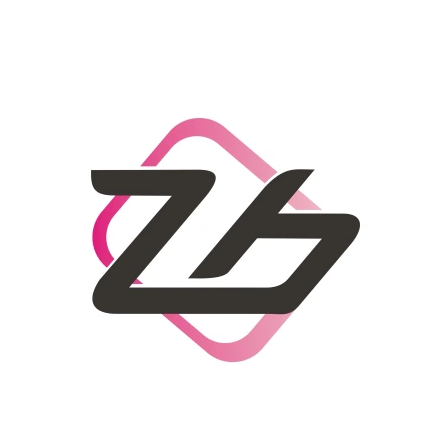
CO POTŘEBUJETE NAJÍT?
HLEDAT
DOPORUČUJEME
DÁMSKÝ SLAMĚNÝ KLOBOUK CZ25278
LETNÍ KABELKA 