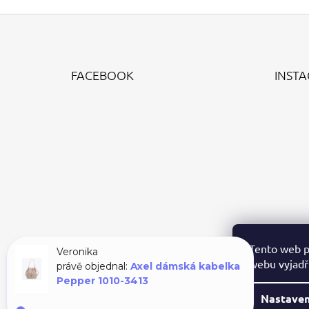
Z
Á
FACEBOOK
INST
P
A
T
Í
Tento web p
Veronika
webu vyjadřu
právě objednal:
Axel dámská kabelka
Pepper 1010-3413
Nastaven