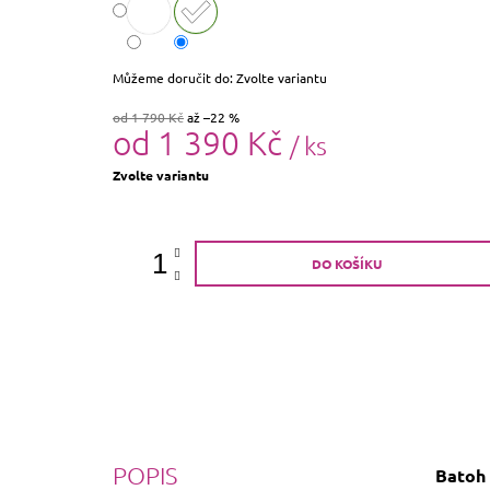
Můžeme doručit do:
Zvolte variantu
od 1 790 Kč
až –22 %
od
1 390 Kč
/ ks
Měrná
Zvolte variantu
cena:
DO KOŠÍKU
POPIS
Batoh 