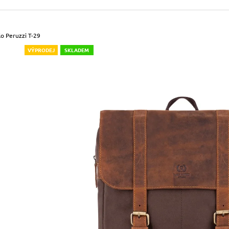
490 Kč
699 Kč
Původně:
590 Kč
Původně:
799 Kč
o Peruzzi T-29
VÝPRODEJ
SKLADEM