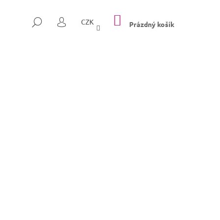
NÁKUPNÍ
HLEDAT
CZK
KOŠÍK
Prázdný košík
PŘIHLÁŠENÍ
Následující
SULLY