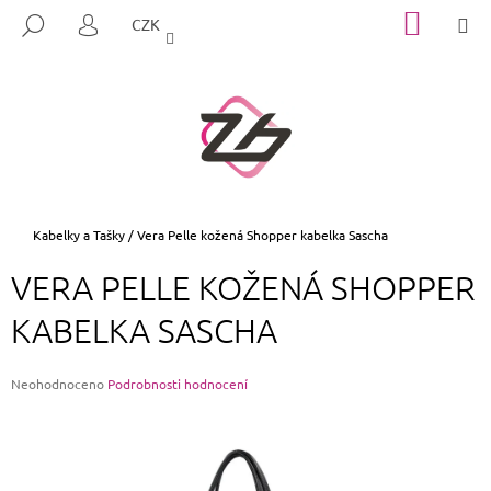
K
Přejít
NÁKUP
M
HLEDAT
CZK
na
KOŠÍK
O
PŘIHLÁŠENÍ
ZPĚT
ZPĚT
obsah
Š
Í
C
K
O
P
O
T
Domů
Kabelky a Tašky
/
Vera Pelle kožená Shopper kabelka Sascha
Ř
VERA PELLE KOŽENÁ SHOPPER
E
B
KABELKA SASCHA
U
J
Průměrné
Neohodnoceno
Podrobnosti hodnocení
E
hodnocení
produktu
T
je
E
0,0
z
N