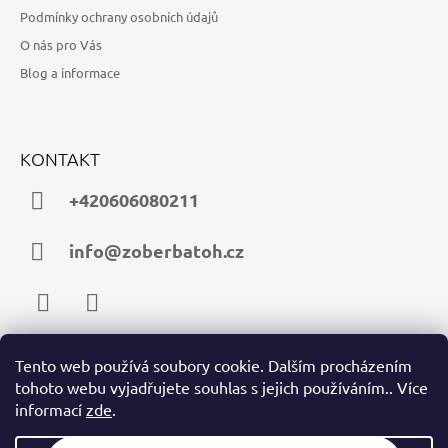
Podmínky ochrany osobních údajů
O nás pro Vás
Blog a informace
KONTAKT
+420606080211
info@zoberbatoh.cz
Facebook
Instagram
Tento web používá soubory cookie. Dalším procházením
tohoto webu vyjadřujete souhlas s jejich používáním.. Více
PŘIJÍMÁME ONLINE PLATBY
informací
zde
.