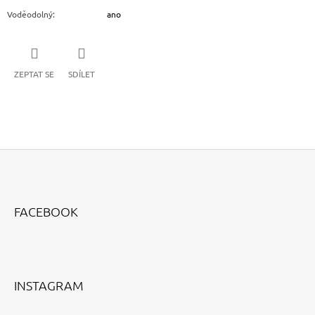
Voděodolný
:
ano
ZEPTAT SE
SDÍLET
Z
Á
FACEBOOK
P
A
T
Í
INSTAGRAM