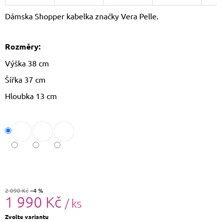
J
Dámska Shopper kabelka značky Vera Pelle.
E
M
E
Rozměry:
KOŽENÝ
Výška 38 cm
BATOH
LAURA
Šířka 37 cm
BIAGGI
TS04-
Hloubka 13 cm
274
2
190
Kč
Původně:
2
290
Kč
2 090 Kč
–4 %
1 990 Kč
/ ks
Měrná
Zvolte variantu