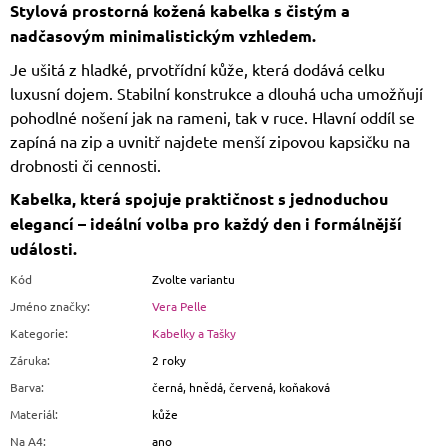
C
Stylová prostorná kožená kabelka s čistým a
H
A
nadčasovým minimalistickým vzhledem.
T
G
P
Je ušitá z hladké, prvotřídní kůže, která dodává celku
T
P
luxusní dojem. Stabilní konstrukce a dlouhá ucha umožňují
O
V
pohodlné nošení jak na rameni, tak v ruce. Hlavní oddíl se
E
D
zapíná na zip a uvnitř najdete menší zipovou kapsičku na
A
L
drobnosti či cennosti.
:
Kabelka, která spojuje praktičnost s jednoduchou
elegancí – ideální volba pro každý den i formálnější
události.
Kód
Zvolte variantu
Jméno značky
:
Vera Pelle
Kategorie
:
Kabelky a Tašky
Záruka
:
2 roky
Barva
:
černá, hnědá, červená, koňaková
Materiál
:
kůže
Na A4
:
ano