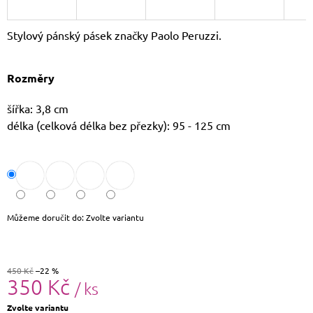
J
E
Stylový pánský pásek značky Paolo Peruzzi.
M
E
Rozměry
LAURA
BIAGGI
LETNÍ
šířka: 3,8 cm
SHOPPER
délka (celková délka bez přezky): 95 - 125 cm
KABELKA
TS66-
6575
SUMMER
2
072
Kč
Můžeme doručit do:
Zvolte variantu
Původně:
2
720
Kč
450 Kč
–22 %
350 Kč
/ ks
Měrná
Zvolte variantu