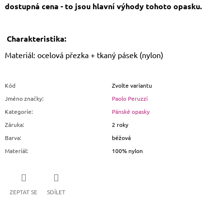
dostupná cena - to jsou hlavní výhody tohoto opasku.
Charakteristika:
Materiál: ocelová přezka + tkaný pásek (nylon)
Kód
Zvolte variantu
Jméno značky
:
Paolo Peruzzi
Kategorie
:
Pánské opasky
Záruka
:
2 roky
Barva
:
béžová
Materiál
:
100% nylon
ZEPTAT SE
SDÍLET