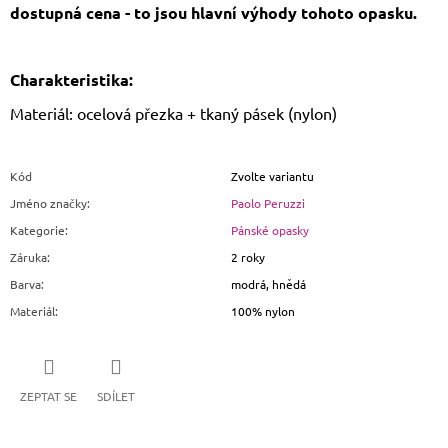
dostupná cena - to jsou hlavní výhody tohoto opasku.
Charakteristika:
Materiál: ocelová přezka + tkaný pásek (nylon)
Kód
Zvolte variantu
Jméno značky
:
Paolo Peruzzi
Kategorie
:
Pánské opasky
Záruka
:
2 roky
Barva
:
modrá, hnědá
Materiál
:
100% nylon
ZEPTAT SE
SDÍLET