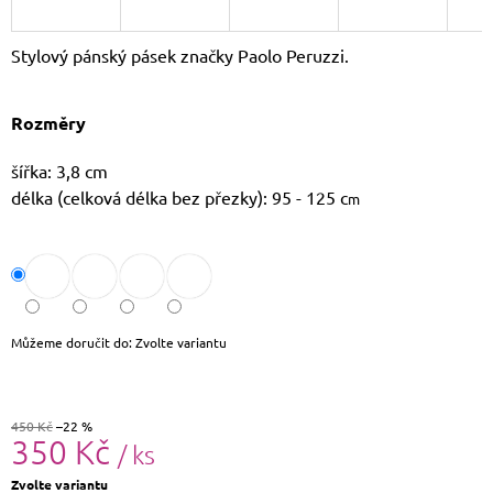
J
E
Stylový pánský pásek značky Paolo Peruzzi.
M
E
Rozměry
LETNÍ
KABELKA
SULLY
šířka: 3,8 cm
699
délka (celková délka bez přezky): 95 - 125 c
m
Kč
Původně:
799
Kč
Můžeme doručit do:
Zvolte variantu
450 Kč
–22 %
350 Kč
/ ks
Měrná
Zvolte variantu