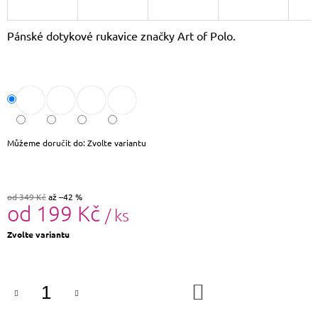
J
E
Pánské dotykové rukavice značky Art of Polo.
M
E
KOŽENÝ
BATOH
LAURA
BIAGGI
TS04-
274
Můžeme doručit do:
Zvolte variantu
2
190
Kč
od 349 Kč
až –42 %
Původně:
od
199 Kč
2
/ ks
290
Měrná
Kč
Zvolte variantu
cena:
DO
KOŠÍKU