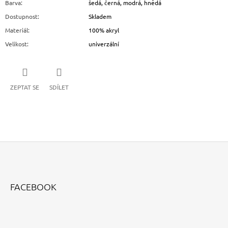
Barva
:
šedá, černá, modrá, hnědá
Dostupnost
:
Skladem
Materiál
:
100% akryl
Velikost
:
univerzální
ZEPTAT SE
SDÍLET
Z
Á
FACEBOOK
P
A
T