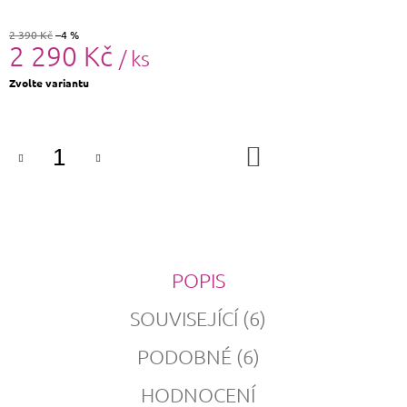
2 390 Kč
–4 %
2 290 Kč
/ ks
Měrná
Zvolte variantu
cena:
DO
KOŠÍKU
POPIS
SOUVISEJÍCÍ (6)
PODOBNÉ (6)
HODNOCENÍ