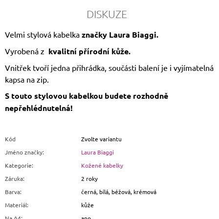
DISKUZE
Velmi stylová kabelka
značky Laura Biaggi.
Vyrobená z
kvalitní přírodní kůže.
Vnitřek tvoří jedna přihrádka, součásti balení je i vyjímatelná
kapsa na zip.
S touto stylovou kabelkou budete rozhodně
nepřehlédnutelná!
Kód
Zvolte variantu
Jméno značky
:
Laura Biaggi
Kategorie
:
Kožené kabelky
Záruka
:
2 roky
Barva
:
černá, bílá, béžová, krémová
Materiál
:
kůže
Na A4
:
ano