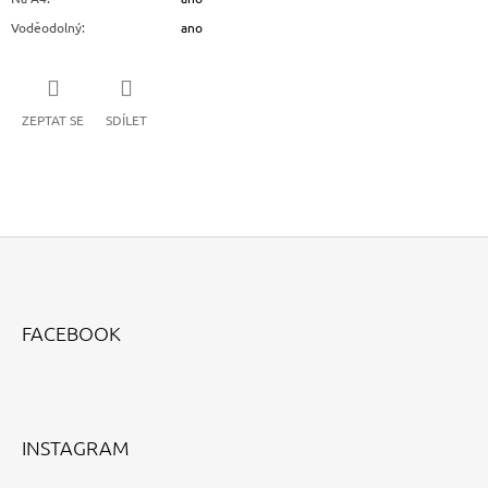
Voděodolný
:
ano
ZEPTAT SE
SDÍLET
Z
Á
FACEBOOK
P
A
T
Í
INSTAGRAM