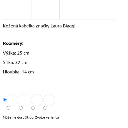
J
E
M
E
Kožená kabelka značky Laura Biaggi.
THE
CHESTERFIELD
Rozměry:
BRAND
PÁNSKÁ
Výška: 25 cm
KOŽENÁ
PENĚŽENKA
Šířka: 32 cm
RFID
CURTIS
Hloubka: 14 cm
C08.0512
1
090
Kč
Původně:
1
190
Kč
Můžeme doručit do:
Zvolte variantu