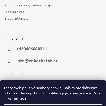
Podmínky ochrany osobních údajů
O nás pro Vás
Blog a informace
KONTAKT
+420606080211
info@zoberbatoh.cz
Facebook
Instagram
Tento web používá soubory cookie. Dalším procházením
tohoto webu vyjadřujete souhlas s jejich používáním.. Více
PŘIJÍMÁME ONLINE PLATBY
informací
zde
.