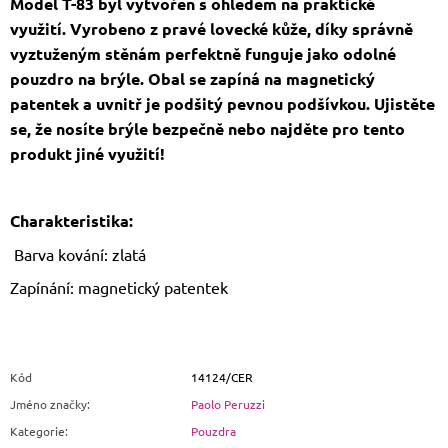
Model T-83 byl vytvořen s ohledem na praktické
využití. Vyrobeno z pravé lovecké kůže, díky správně
vyztuženým stěnám perfektně funguje jako odolné
pouzdro na brýle. Obal se zapíná na magnetický
patentek a uvnitř je podšitý pevnou podšívkou. Ujistěte
se, že nosíte brýle bezpečně nebo najděte pro tento
produkt jiné využití!
Charakteristika:
Barva kování: zlatá
Zapínání: magnetický patentek
Kód
14124/CER
Jméno značky
:
Paolo Peruzzi
Kategorie
:
Pouzdra