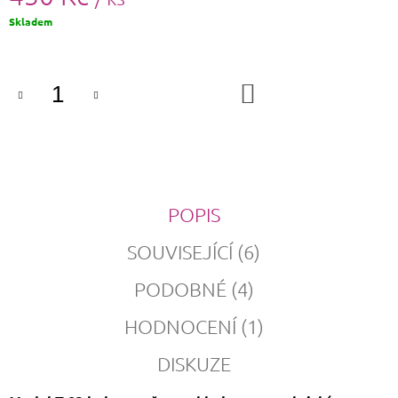
Měrná
Skladem
cena:
DO
KOŠÍKU
POPIS
SOUVISEJÍCÍ (6)
PODOBNÉ (4)
HODNOCENÍ (1)
DISKUZE