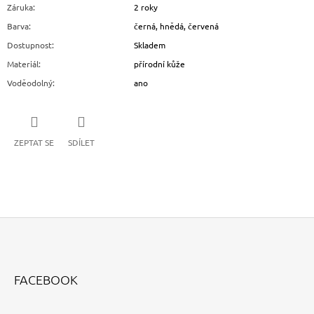
Záruka
:
2 roky
Barva
:
černá, hnědá, červená
Dostupnost
:
Skladem
Materiál
:
přírodní kůže
Voděodolný
:
ano
ZEPTAT SE
SDÍLET
Z
Á
FACEBOOK
P
A