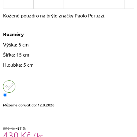
J
E
Kožené pouzdro na brýle značky Paolo Peruzzi.
M
E
Rozměry
CROSSBODY
KABELKA
Výška: 6 cm
PAOLO
PERUZZI
Šířka: 15 cm
AY-
19
Hloubka: 5 cm
1
590
Kč
Původně:
1
690
Kč
Můžeme doručit do:
12.8.2026
590 Kč
–27 %
430 Kč
/ ks