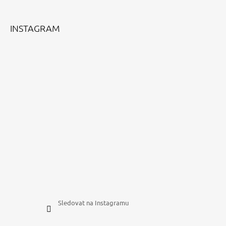
T
Í
INSTAGRAM
Sledovat na Instagramu