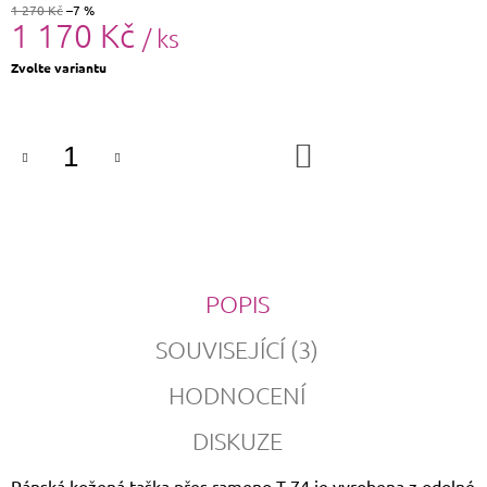
1 270 Kč
–7 %
1 170 Kč
/ ks
Měrná
Zvolte variantu
cena:
DO
KOŠÍKU
POPIS
SOUVISEJÍCÍ (3)
HODNOCENÍ
DISKUZE
Pánská kožená taška přes rameno T-74 je vyrobena z odolné