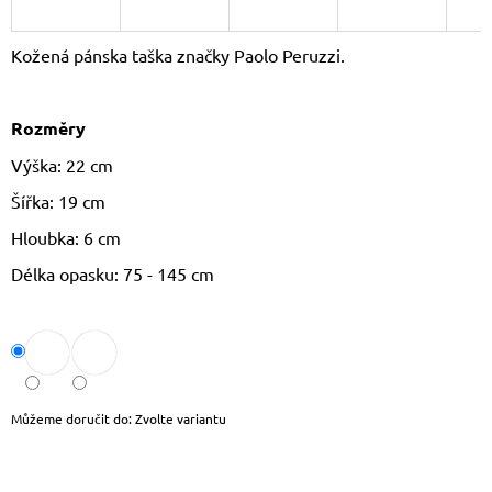
J
E
Kožená pánska taška značky Paolo Peruzzi.
M
E
Rozměry
DÁMSKÝ
SLAMĚNÝ
Výška: 22 cm
KLOBOUK
CZ25278
Šířka: 19 cm
490
Kč
Hloubka: 6 cm
Původně:
590
Délka opasku: 75 - 145 cm
Kč
Můžeme doručit do:
Zvolte variantu