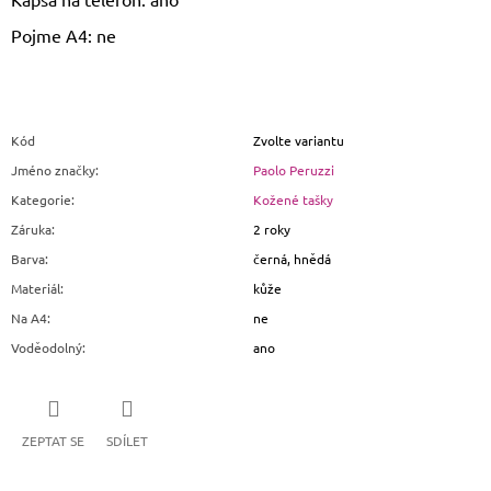
Pojme A4: ne
Kód
Zvolte variantu
Jméno značky
:
Paolo Peruzzi
Kategorie
:
Kožené tašky
Záruka
:
2 roky
Barva
:
černá, hnědá
Materiál
:
kůže
Na A4
:
ne
Voděodolný
:
ano
ZEPTAT SE
SDÍLET