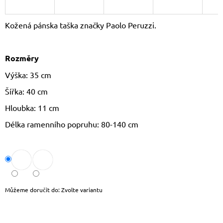
J
E
Kožená pánska taška značky Paolo Peruzzi.
M
E
Rozměry
CROSSBODY
KABELKA
Výška: 35 cm
PAOLO
PERUZZI
Šířka: 40 cm
AY-
19
Hloubka: 11 cm
1
590
Délka ramenního popruhu: 80-140 cm
Kč
Původně:
1
690
Kč
Můžeme doručit do:
Zvolte variantu