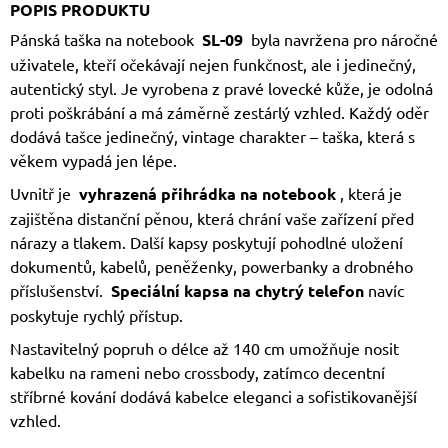
POPIS PRODUKTU
Pánská taška na notebook
SL-09
byla navržena pro náročné
uživatele, kteří očekávají nejen funkčnost, ale i jedinečný,
autentický styl. Je vyrobena z pravé lovecké kůže, je odolná
proti poškrábání a má záměrně zestárlý vzhled. Každý oděr
dodává tašce jedinečný, vintage charakter – taška, která s
věkem vypadá jen lépe.
Uvnitř je
vyhrazená přihrádka na notebook
, která je
zajištěna distanční pěnou, která chrání vaše zařízení před
nárazy a tlakem. Další kapsy poskytují pohodlné uložení
dokumentů, kabelů, peněženky, powerbanky a drobného
příslušenství.
Speciální kapsa na chytrý telefon
navíc
poskytuje rychlý přístup.
Nastavitelný popruh o délce až 140 cm umožňuje nosit
kabelku na rameni nebo crossbody, zatímco decentní
stříbrné kování dodává kabelce eleganci a sofistikovanější
vzhled.