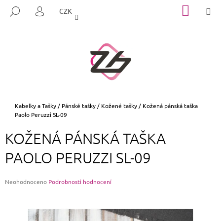
K
Přejít
NÁKUP
M
HLEDAT
CZK
na
KOŠÍK
O
PŘIHLÁŠENÍ
ZPĚT
ZPĚT
obsah
Š
Í
C
K
O
P
O
T
Domů
Kabelky a Tašky
/
Pánské tašky
/
Kožené tašky
/
Kožená pánská taška
Paolo Peruzzi SL-09
Ř
E
KOŽENÁ PÁNSKÁ TAŠKA
B
PAOLO PERUZZI SL-09
U
J
E
Průměrné
Neohodnoceno
Podrobnosti hodnocení
hodnocení
T
produktu
E
je
0,0
N