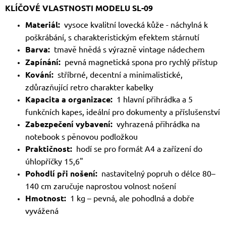
KLÍČOVÉ VLASTNOSTI MODELU SL-09
Materiál:
vysoce kvalitní lovecká kůže - náchylná k
poškrábání, s charakteristickým efektem stárnutí
Barva:
tmavě hnědá s výrazně vintage nádechem
Zapínání:
pevná magnetická spona pro rychlý přístup
Kování:
stříbrné, decentní a minimalistické,
zdůrazňující retro charakter kabelky
Kapacita a organizace:
1 hlavní přihrádka a 5
funkčních kapes, ideální pro dokumenty a příslušenství
Zabezpečení vybavení:
vyhrazená přihrádka na
notebook s pěnovou podložkou
Praktičnost:
hodí se pro formát A4 a zařízení do
úhlopříčky 15,6"
Pohodlí při nošení:
nastavitelný popruh o délce 80–
140 cm zaručuje naprostou volnost nošení
Hmotnost:
1 kg – pevná, ale pohodlná a dobře
vyvážená