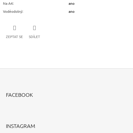
Na A4
:
ano
Voděodolný
:
ano
ZEPTAT SE
SDÍLET
Z
Á
FACEBOOK
P
A
T
Í
INSTAGRAM