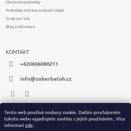
Obchodní podmínky
Podmínky ochrany osobních údajů
O nás pro Vás
Blog a informace
KONTAKT
+420606080211
info@zoberbatoh.cz
Facebook
Instagram
Tento web používá soubory cookie. Dalším procházením
tohoto webu vyjadřujete souhlas s jejich používáním.. Více
PŘIJÍMÁME ONLINE PLATBY
informací
zde
.