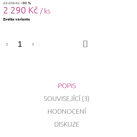
23 290 Kč
–90 %
2 290 Kč
/ ks
Měrná
Zvolte variantu
cena:
DO
KOŠÍKU
POPIS
SOUVISEJÍCÍ (3)
HODNOCENÍ
DISKUZE