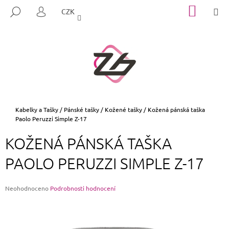
K
Přejít
NÁKUP
M
HLEDAT
CZK
na
KOŠÍK
O
PŘIHLÁŠENÍ
ZPĚT
ZPĚT
obsah
Š
Í
C
K
O
P
O
T
Domů
Kabelky a Tašky
/
Pánské tašky
/
Kožené tašky
/
Kožená pánská taška
Paolo Peruzzi Simple Z-17
Ř
E
KOŽENÁ PÁNSKÁ TAŠKA
B
PAOLO PERUZZI SIMPLE Z-17
U
J
E
Průměrné
Neohodnoceno
Podrobnosti hodnocení
hodnocení
T
produktu
E
je
0,0
N