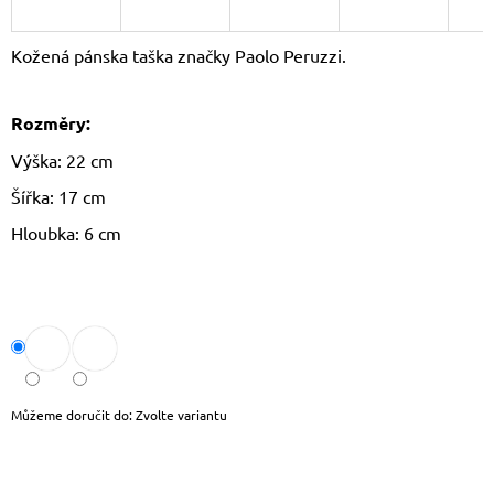
J
E
Kožená pánska taška značky Paolo Peruzzi.
M
E
Rozměry:
THE
CHESTERFIELD
Výška: 22 cm
BRAND
PÁNSKÁ
Šířka: 17 cm
KOŽENÁ
PENĚŽENKA
Hloubka: 6 cm
RFID
CURTIS
C08.0512
1
090
Kč
Původně:
1
190
Můžeme doručit do:
Zvolte variantu
Kč