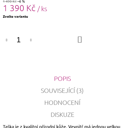
1 490 Kč
–6 %
1 390 Kč
/ ks
Měrná
Zvolte variantu
cena:
DO
KOŠÍKU
POPIS
SOUVISEJÍCÍ (3)
HODNOCENÍ
DISKUZE
Taška je z kvalitní přírodní kůže. Vevnitř má jednou velkou