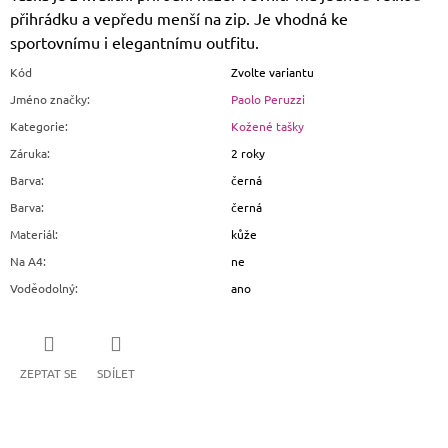
přihrádku a vepředu menší na zip. Je vhodná ke
sportovnímu i elegantnímu outfitu.
Kód
Zvolte variantu
Jméno značky
:
Paolo Peruzzi
Kategorie
:
Kožené tašky
Záruka
:
2 roky
Barva
:
černá
Barva
:
černá
Materiál
:
kůže
Na A4
:
ne
Voděodolný
:
ano
ZEPTAT SE
SDÍLET