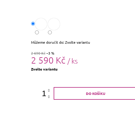
Můžeme doručit do:
Zvolte variantu
2 690 Kč
–3 %
2 590 Kč
/ ks
Měrná
Zvolte variantu
cena:
DO KOŠÍKU