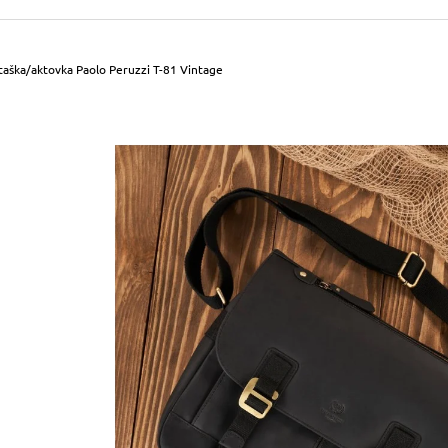
490 Kč
699 Kč
Původně:
590 Kč
Původně:
799 Kč
aška/aktovka Paolo Peruzzi T-81 Vintage