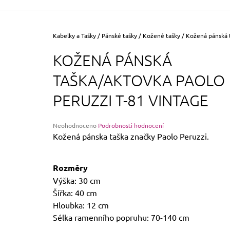
355 Kč
Původně:
390 Kč
Domů
Kabelky a Tašky
/
Pánské tašky
/
Kožené tašky
/
Kožená pánská t
KOŽENÁ PÁNSKÁ
TAŠKA/AKTOVKA PAOLO
PERUZZI T-81 VINTAGE
Průměrné
Neohodnoceno
Podrobnosti hodnocení
hodnocení
Kožená pánska taška značky Paolo Peruzzi.
produktu
je
0,0
Rozměry
z
Výška: 30 cm
5
hvězdiček.
Šířka: 40 cm
Hloubka: 12 cm
Sélka ramenního popruhu: 70-140 cm