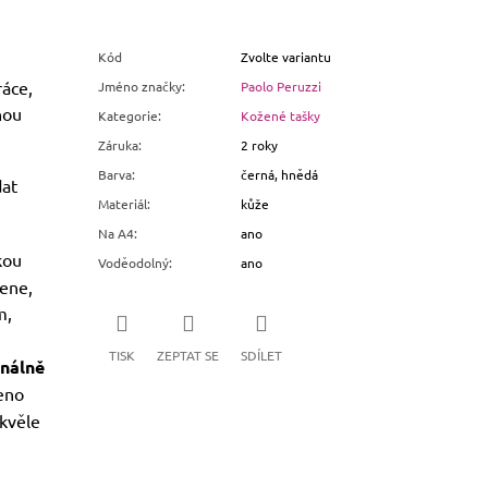
Kód
Zvolte variantu
ráce,
Jméno značky
:
Paolo Peruzzi
nou
Kategorie
:
Kožené tašky
Záruka
:
2 roky
Barva
:
černá, hnědá
at
Materiál
:
kůže
Na A4
:
ano
kou
Voděodolný
:
ano
mene,
m,
TISK
ZEPTAT SE
SDÍLET
nálně
eno
Skvěle