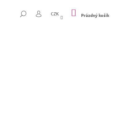
NÁKUPNÍ
HLEDAT
CZK
KOŠÍK
Prázdný košík
PŘIHLÁŠENÍ
Následující
SULLY