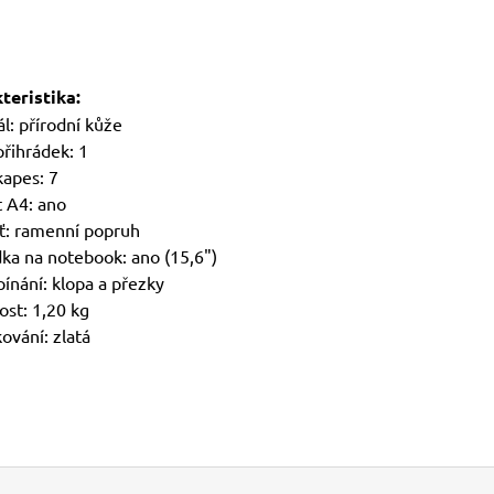
teristika:
l: přírodní kůže
přihrádek: 1
kapes: 7
 A4: ano
ť: ramenní popruh
dka na notebook: ano (15,6")
ínání: klopa a přezky
st: 1,20 kg
ování: zlatá