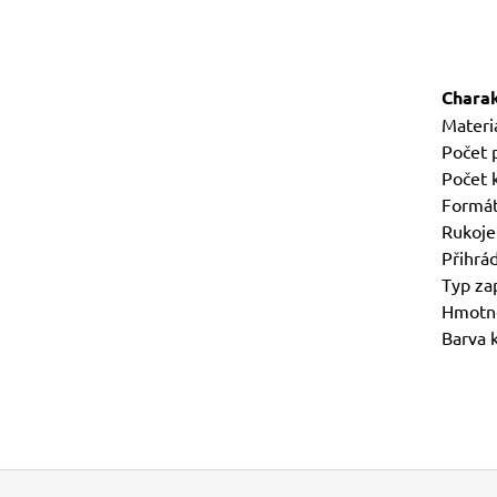
Charak
Materiá
Počet 
Počet 
Formát
Rukoje
Přihrá
Typ zap
Hmotno
Barva k