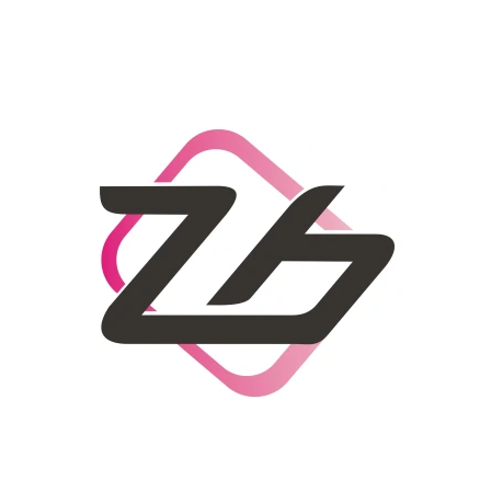
CO POTŘEBUJETE NAJÍT?
HLEDAT
DOPORUČUJEME
DÁMSKÝ SLAMĚNÝ KLOBOUK CZ25278
LETNÍ KABELKA 