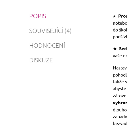
POPIS
Pros
★
noteboo
SOUVISEJÍCÍ (4)
do škol
podšív
HODNOCENÍ
★
Sed
vaše ne
DISKUZE
Nastav
pohodl
takže 
abyste 
zárove
vybran
dlouhot
zapadn
bezvad