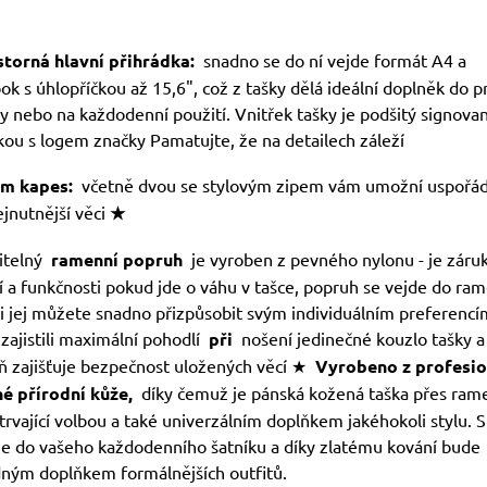
torná hlavní přihrádka:
snadno se do ní vejde formát A4 a
k s úhlopříčkou až 15,6", což z tašky dělá ideální doplněk do p
y nebo na každodenní použití. Vnitřek tašky je podšitý signova
kou s logem značky Pamatujte, že na detailech záleží
m kapes:
včetně dvou se stylovým zipem vám umožní uspořád
jnutnější věci
★
itelný
ramenní popruh
je vyroben z pevného nylonu - je záru
í a funkčnosti pokud jde o váhu v tašce, popruh se vejde do ra
si jej můžete snadno přizpůsobit svým individuálním preferencí
zajistili maximální pohodlí
při
nošení jedinečné kouzlo tašky a
ň zajišťuje bezpečnost uložených věcí ★
Vyrobeno z profesio
é přírodní kůže,
díky čemuž je pánská kožená taška přes ram
rvající volbou a také univerzálním doplňkem jakéhokoli stylu. 
e do vašeho každodenního šatníku a díky zlatému kování bude
ným doplňkem formálnějších outfitů.