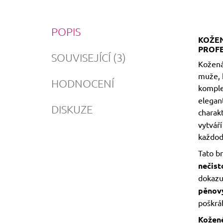
POPIS
KOŽEN
PROFE
SOUVISEJÍCÍ (3)
Kožená
muže, k
HODNOCENÍ
komple
elegan
DISKUZE
charak
vytváří
každod
Tato br
nečis
dokazuj
pěnov
poškrá
Kožen