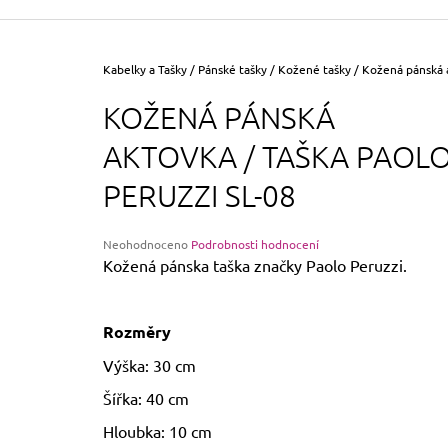
355 Kč
Původně:
390 Kč
Domů
Kabelky a Tašky
/
Pánské tašky
/
Kožené tašky
/
Kožená pánská a
KOŽENÁ PÁNSKÁ
AKTOVKA / TAŠKA PAOL
PERUZZI SL-08
Průměrné
Neohodnoceno
Podrobnosti hodnocení
hodnocení
Kožená pánska taška značky Paolo Peruzzi.
produktu
je
0,0
Rozměry
z
5
Výška: 30 cm
hvězdiček.
Šířka: 40 cm
Hloubka: 10 cm