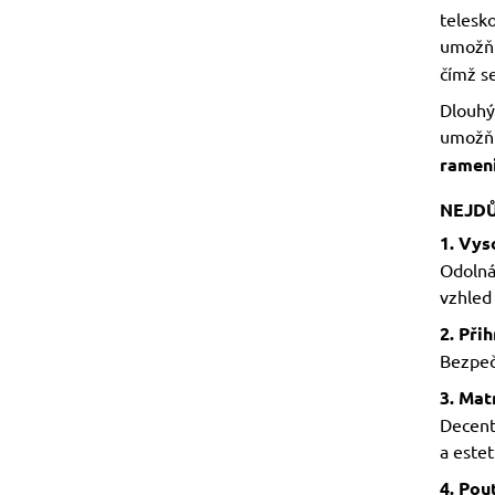
telesko
umožňu
čímž se
Dlouhý,
umožňu
rameni
NEJDŮ
1. Vys
Odolná
vzhled 
2. Při
Bezpeč
3. Mat
Decent
a estet
4. Pou