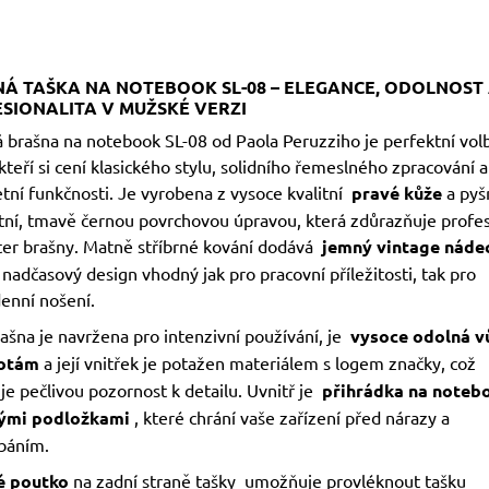
Á TAŠKA NA NOTEBOOK SL-08 – ELEGANCE, ODOLNOST
SIONALITA V MUŽSKÉ VERZI
 brašna na notebook SL-08 od Paola Peruzziho je perfektní vol
teří si cení klasického stylu, solidního řemeslného zpracování a
tní funkčnosti. Je vyrobena z vysoce kvalitní
pravé kůže
a pyš
tní, tmavě černou povrchovou úpravou, která zdůrazňuje profes
ter brašny. Matně stříbrné kování dodává
jemný vintage náde
 nadčasový design vhodný jak pro pracovní příležitosti, tak pro
enní nošení.
ašna je navržena pro intenzivní používání, je
vysoce odolná v
totám
a její vnitřek je potažen materiálem s logem značky, což
e pečlivou pozornost k detailu. Uvnitř je
přihrádka na noteb
ými podložkami
, které chrání vaše zařízení před nárazy a
báním.
é poutko
na zadní straně tašky umožňuje provléknout tašku