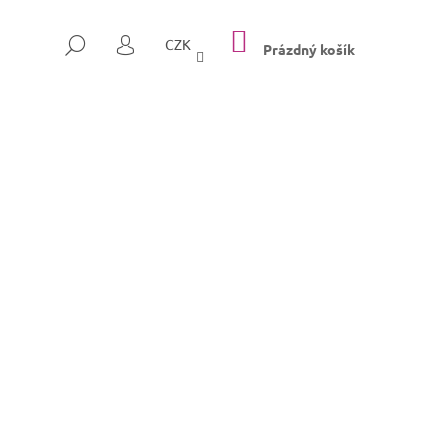
NÁKUPNÍ
HLEDAT
CZK
KOŠÍK
Prázdný košík
PŘIHLÁŠENÍ
Následující
SULLY