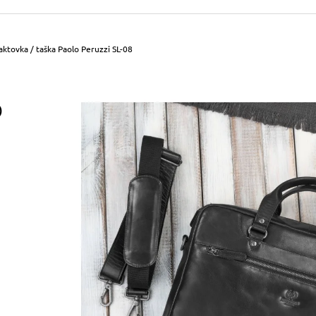
490 Kč
699 Kč
Původně:
590 Kč
Původně:
799 Kč
ktovka / taška Paolo Peruzzi SL-08
O