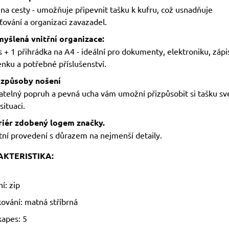
 na cesty - umožňuje připevnit tašku k kufru, což usnadňuje
ování a organizaci zavazadel.
myšlená vnitřní organizace:
 + 1 přihrádka na A4 - ideální pro dokumenty, elektroniku, zápi
nku a potřebné příslušenství.
 způsoby nošení
telný popruh a pevná ucha vám umožní přizpůsobit si tašku s
situaci.
eriér zdobený logem značky.
tní provedení s důrazem na nejmenší detaily.
KTERISTIKA:
í: zip
kování: matná stříbrná
kapes: 5