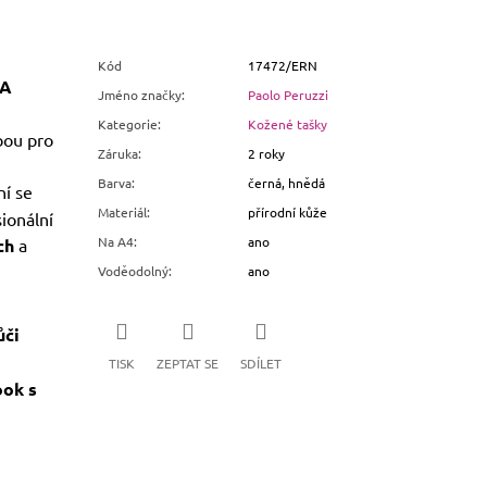
Kód
17472/ERN
 A
Jméno značky
:
Paolo Peruzzi
Kategorie
:
Kožené tašky
bou pro
Záruka
:
2 roky
Barva
:
černá, hnědá
ní se
Materiál
:
přírodní kůže
ionální
Na A4
:
ano
ch
a
Voděodolný
:
ano
ůči
TISK
ZEPTAT SE
SDÍLET
ook s