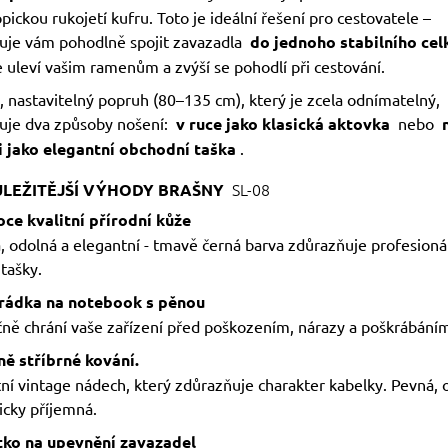
pickou rukojetí kufru. Toto je ideální řešení pro cestovatele –
je vám pohodlně spojit zavazadla
do jednoho stabilního cel
 uleví vašim ramenům a zvýší se pohodlí při cestování.
 nastavitelný popruh (80–135 cm), který je zcela odnímatelný,
je dva způsoby nošení:
v ruce jako klasická aktovka
nebo
 jako elegantní obchodní taška
.
SL-08
LEŽITĚJŠÍ VÝHODY BRAŠNY
oce kvalitní přírodní kůže
, odolná a elegantní - tmavě černá barva zdůrazňuje profesioná
tašky.
hrádka na notebook s pěnou
ně chrání vaše zařízení před poškozením, nárazy a poškrábání
ně stříbrné kování.
ní vintage nádech, který zdůrazňuje charakter kabelky. Pevná, 
icky příjemná.
tko na upevnění zavazadel