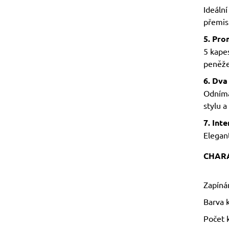
Ideální
přemisť
5. Pro
5 kapes
peněže
6. Dva
Odníma
stylu a 
7. Int
Elegan
CHARA
Zapínán
Barva 
Počet 