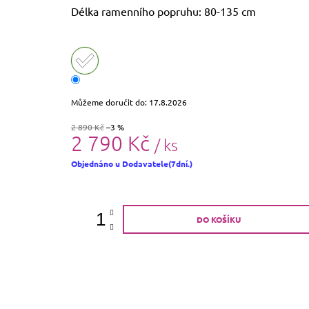
Délka ramenního popruhu: 80-135 cm
Můžeme doručit do:
17.8.2026
2 890 Kč
–3 %
2 790 Kč
/ ks
Měrná
Objednáno u Dodavatele(7dní.)
cena:
DO KOŠÍKU