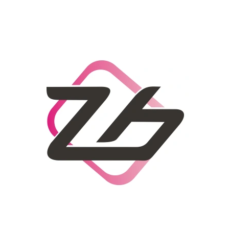
CO POTŘEBUJETE NAJÍT?
HLEDAT
DOPORUČUJEME
DÁMSKÝ SLAMĚNÝ KLOBOUK CZ25278
LETNÍ KABELKA 