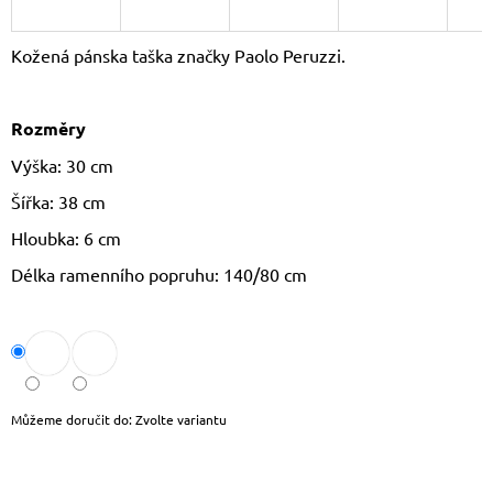
J
E
Kožená pánska taška značky Paolo Peruzzi.
M
E
Rozměry
LETNÍ
KABELKA
Výška: 30 cm
SULLY
699
Šířka: 38 cm
Kč
Původně:
Hloubka: 6 cm
799
Kč
Délka ramenního popruhu: 140/80 cm
Můžeme doručit do:
Zvolte variantu