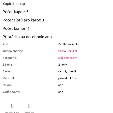
Zapínání: zip
Počet kapes: 5
Počet slotů pro karty: 3
Počet komor: 1
Přihrádka na notebook: ano
Kód
Zvolte variantu
Jméno značky
:
Paolo Peruzzi
Kategorie
:
Kožené tašky
Záruka
:
2 roky
Barva
:
černá, hnědá
Materiál
:
přírodní kůže
Na A4
:
ano
Voděodolný
:
ano
ZEPTAT SE
SDÍLET