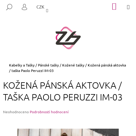
K
Přejít
NÁKUP
M
HLEDAT
CZK
na
KOŠÍK
O
PŘIHLÁŠENÍ
ZPĚT
ZPĚT
obsah
Š
Í
C
K
O
P
O
T
Domů
Kabelky a Tašky
/
Pánské tašky
/
Kožené tašky
/
Kožená pánská aktovka
/ taška Paolo Peruzzi IM-03
Ř
E
KOŽENÁ PÁNSKÁ AKTOVKA /
B
TAŠKA PAOLO PERUZZI IM-03
U
J
E
Průměrné
Neohodnoceno
Podrobnosti hodnocení
hodnocení
T
produktu
E
je
0,0
N