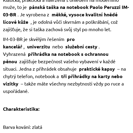
muže, to je
pánská taška na notebook Paolo Peruzzi IM-
03-BR
. Je vyrobena z
měkké, vysoce kvalitní hnědé
lícové kůže
, je odolná vůči skvrnám a poškrábání, což
zajišťuje, že si taška zachová svůj styl po mnoho let.
IM-03-BR je skvělým řešením
pro
kancelář
,
univerzitu
nebo
služební cesty
.
Vyhrazená
přihrádka na notebook s ochrannou
pěnou
zajišťuje bezpečnost vašeho vybavení v každé
situaci. Jedna z přihrádek obsahuje
praktické kapsy
– na
chytrý telefon, notebook a
tři přihrádky na karty nebo
vizitky
– takže máte všechny nezbytnosti vždy po ruce a
uspořádané.
Charakteristika:
Barva kování: zlatá