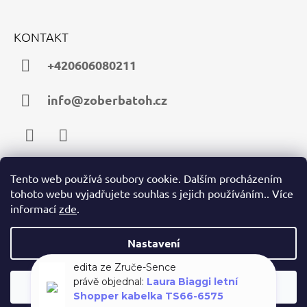
KONTAKT
+420606080211
info@zoberbatoh.cz
Facebook
Instagram
Tento web používá soubory cookie. Dalším procházením
tohoto webu vyjadřujete souhlas s jejich používáním.. Více
PŘIJÍMÁME ONLINE PLATBY
informací
zde
.
Nastavení
Souhlasím
© 2026 zoberbatoh.cz. Všechna práva vyhrazena.
Vytvořil Shoptet