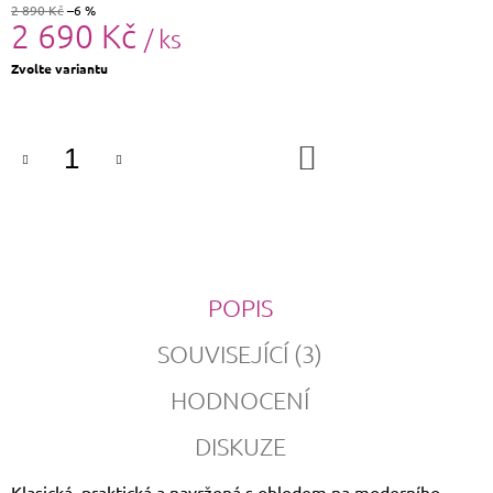
2 890 Kč
–6 %
2 690 Kč
/ ks
Měrná
Zvolte variantu
cena:
DO
KOŠÍKU
POPIS
SOUVISEJÍCÍ (3)
HODNOCENÍ
DISKUZE
Klasická, praktická a navržená s ohledem na moderního