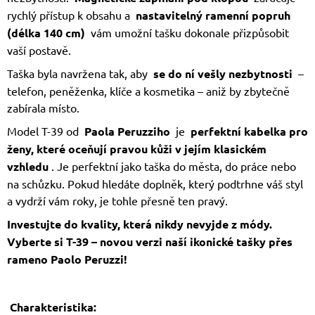
rychlý přístup k obsahu a
nastavitelný ramenní popruh
(délka 140 cm)
vám umožní tašku dokonale přizpůsobit
vaší postavě.
Taška byla navržena tak, aby
se do ní vešly nezbytnosti
–
telefon, peněženka, klíče a kosmetika – aniž by zbytečně
zabírala místo.
Model T-39 od
Paola Peruzziho
je
perfektní kabelka pro
ženy, které oceňují pravou kůži v jejím klasickém
vzhledu
. Je perfektní jako taška do města, do práce nebo
na schůzku. Pokud hledáte doplněk, který podtrhne váš styl
a vydrží vám roky, je tohle přesně ten pravý.
Investujte do kvality, která nikdy nevyjde z módy.
Vyberte si T-39 – novou verzi naší ikonické tašky přes
rameno Paolo Peruzzi!
Charakteristika: