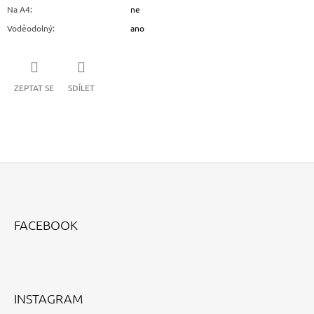
Na A4
:
ne
Voděodolný
:
ano
ZEPTAT SE
SDÍLET
Z
Á
FACEBOOK
P
A
T
Í
INSTAGRAM