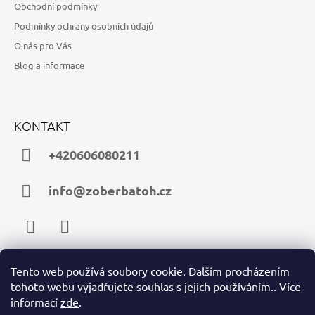
Obchodní podmínky
Podmínky ochrany osobních údajů
O nás pro Vás
Blog a informace
KONTAKT
+420606080211
info@zoberbatoh.cz
Facebook
Instagram
Tento web používá soubory cookie. Dalším procházením
tohoto webu vyjadřujete souhlas s jejich používáním.. Více
PŘIJÍMÁME ONLINE PLATBY
informací
zde
.