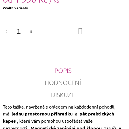
/ ks
Měrná
Zvolte variantu
cena:
DO
KOŠÍKU
POPIS
HODNOCENÍ
DISKUZE
Tato taška, navržená s ohledem na každodenní pohodlí,
má
jednu prostornou přihrádku
a
pět praktických
kapes
, které vám pomohou uspořádat vaše
nezbytnosti.
Magnetické zapínání pod klopou
zaručuje