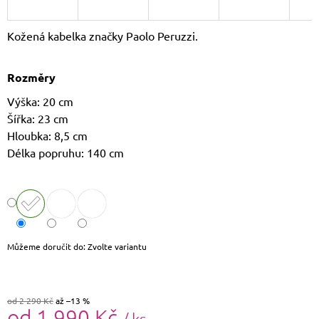
J
E
Kožená kabelka značky Paolo Peruzzi.
M
E
Rozměry
LAURA
BIAGGI
Výška: 20 cm
KOŽENÝ
Šířka: 23 cm
BATOH
TS-
Hloubka: 8,5 cm
AB954
Délka popruhu: 140 cm
1
750
Kč
Původně:
1
790
Kč
Můžeme doručit do:
Zvolte variantu
od 2 290 Kč
až –13 %
od
1 990 Kč