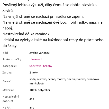
Posílený lehkou výztuží, díky čemuž se dobře otevírá a
zavírá.
Na vnější straně se nachází přihrádka se zipem.
Na vnější straně se nacházejí dvě boční přihrádky, např. na
nápoj.
Nastavitelná délka ramínek.
Ideální na výlety a také na každodenní cesty do práce nebo
do školy.
Kód
Zvolte variantu
Jméno značky
:
Himawari
Kategorie
:
Sportovní batohy
Záruka
:
2 roky
šedá, olivová, černá, modrá, hnědá, fialová, oranžová,
Barva
:
mentolová
Materiál
:
100% polyester
Nastavitelný
ano
popruh
:
Na A4
:
ano