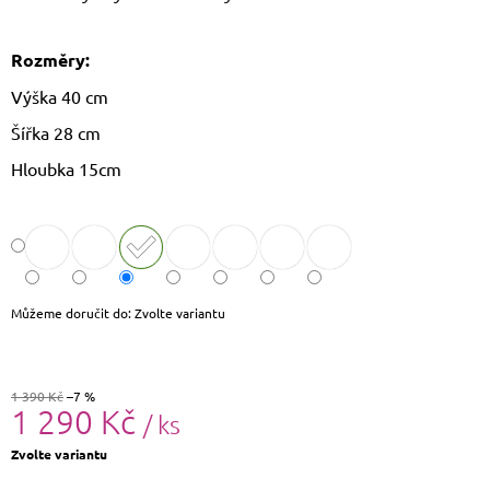
J
E
M
Rozměry:
E
Výška 40 cm
LETNÍ
Šířka 28 cm
KABELKA
SULLY
Hloubka 15cm
699
Kč
Původně:
799
Kč
Můžeme doručit do:
Zvolte variantu
1 390 Kč
–7 %
1 290 Kč
/ ks
Měrná
Zvolte variantu
cena: