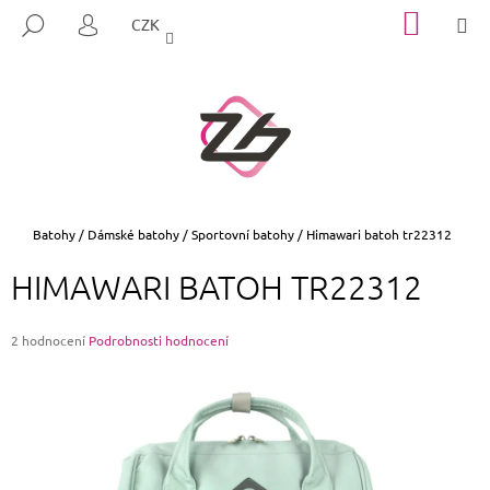
K
Přejít
NÁKUP
M
HLEDAT
CZK
na
KOŠÍK
O
PŘIHLÁŠENÍ
ZPĚT
ZPĚT
obsah
Š
Í
C
K
O
P
O
T
Domů
Batohy
/
Dámské batohy
/
Sportovní batohy
/
Himawari batoh tr22312
Ř
HIMAWARI BATOH TR22312
E
B
Průměrné
U
2 hodnocení
Podrobnosti hodnocení
hodnocení
J
produktu
E
je
5,0
T
z
E
5
hvězdiček.
N