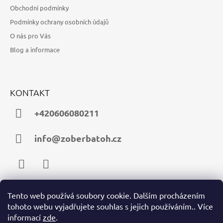
Obchodní podmínky
Podmínky ochrany osobních údajů
O nás pro Vás
Blog a informace
KONTAKT
+420606080211
info@zoberbatoh.cz
Facebook
Instagram
Tento web používá soubory cookie. Dalším procházením
tohoto webu vyjadřujete souhlas s jejich používáním.. Více
PŘIJÍMÁME ONLINE PLATBY
informací
zde
.