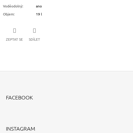
Voděodolný
:
ano
Objem
:
19 l
ZEPTAT SE
SDÍLET
Z
Á
FACEBOOK
P
A
T
Í
INSTAGRAM