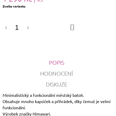
Měrná
Zvolte variantu
cena:
DO
KOŠÍKU
POPIS
HODNOCENÍ
DISKUZE
Minimalistický a funkcionální městský batoh.
Obsahuje mnoho kapsiček a přihrádek, díky čemuž je velmi
funkcionální.
Výrobek značky Himawari.