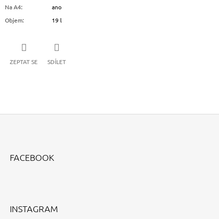
Na A4
:
ano
Objem
:
19 l
ZEPTAT SE
SDÍLET
Z
Á
FACEBOOK
P
A
T
Í
INSTAGRAM