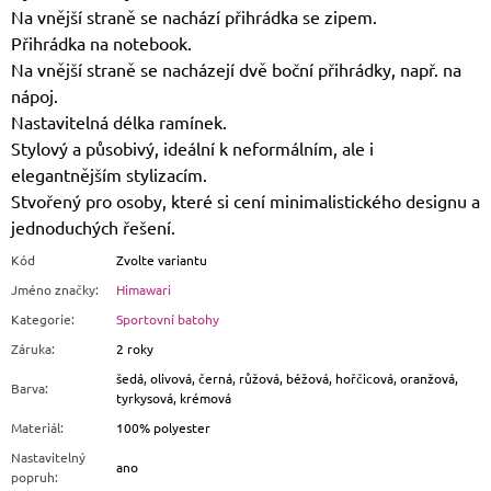
Na vnější straně se nachází přihrádka se zipem.
Přihrádka na notebook.
Na vnější straně se nacházejí dvě boční přihrádky, např. na
nápoj.
Nastavitelná délka ramínek.
Stylový a působivý, ideální k neformálním, ale i
elegantnějším stylizacím.
Stvořený pro osoby, které si cení minimalistického designu a
jednoduchých řešení.
Kód
Zvolte variantu
Jméno značky
:
Himawari
Kategorie
:
Sportovní batohy
Záruka
:
2 roky
šedá, olivová, černá, růžová, béžová, hořčicová, oranžová,
Barva
:
tyrkysová, krémová
Materiál
:
100% polyester
Nastavitelný
ano
popruh
: