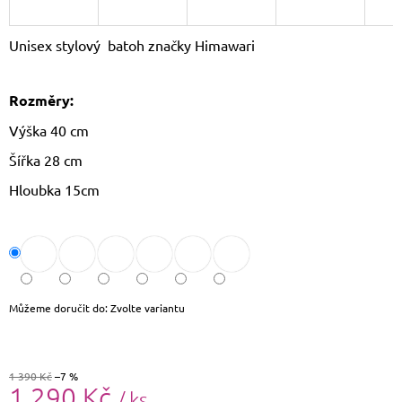
J
E
Unisex stylový batoh značky Himawari
M
E
Rozměry:
LAURA
BIAGGI
Výška 40 cm
KOŽENÝ
BATOH
Šířka 28 cm
TS-
AB954
Hloubka 15cm
1
750
Kč
Původně:
1
790
Kč
Můžeme doručit do:
Zvolte variantu
1 390 Kč
–7 %
1 290 Kč
/ ks