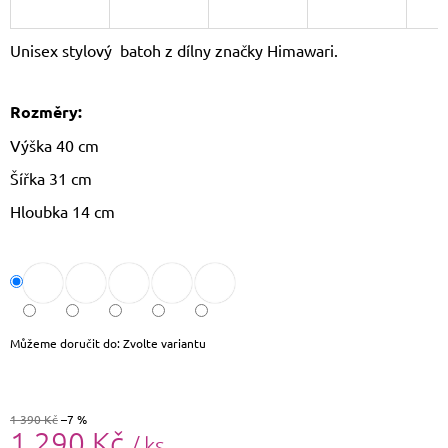
J
E
Unisex stylový batoh z dílny značky Himawari.
M
E
Rozměry:
CROSSBODY
KABELKA
Výška 40 cm
PAOLO
PERUZZI
Šířka 31 cm
AY-
19
Hloubka 14 cm
1
590
Kč
Původně:
1
690
Kč
Můžeme doručit do:
Zvolte variantu
1 390 Kč
–7 %
1 290 Kč
/ ks