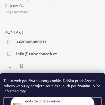
O nás pro Vás
Blog a informace
KONTAKT
+420606080211
info@zoberbatoh.cz
Facebook
Instagram
Tento web používá soubory cookie. Dalším procházením
tohoto webu vyjadřujete souhlas s jejich používáním.. Více
PŘIJÍMÁME ONLINE PLATBY
informací
zde
.
Nastavení
edita ze Zruče-Sence