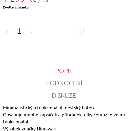
Měrná
Zvolte variantu
cena:
DO
KOŠÍKU
POPIS
HODNOCENÍ
DISKUZE
Minimalistický a funkcionální městský batoh.
Obsahuje mnoho kapsiček a přihrádek, díky čemuž je velmi
funkcionální.
Výrobek značky Himawari.