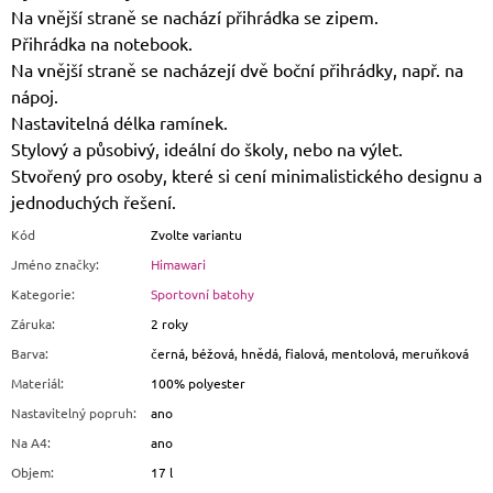
Na vnější straně se nachází přihrádka se zipem.
Přihrádka na notebook.
Na vnější straně se nacházejí dvě boční přihrádky, např. na
nápoj.
Nastavitelná délka ramínek.
Stylový a působivý, ideální do školy, nebo na výlet.
Stvořený pro osoby, které si cení minimalistického designu a
jednoduchých řešení.
Kód
Zvolte variantu
Jméno značky
:
Himawari
Kategorie
:
Sportovní batohy
Záruka
:
2 roky
Barva
:
černá, béžová, hnědá, fialová, mentolová, meruňková
Materiál
:
100% polyester
Nastavitelný popruh
:
ano
Na A4
:
ano
Objem
:
17 l