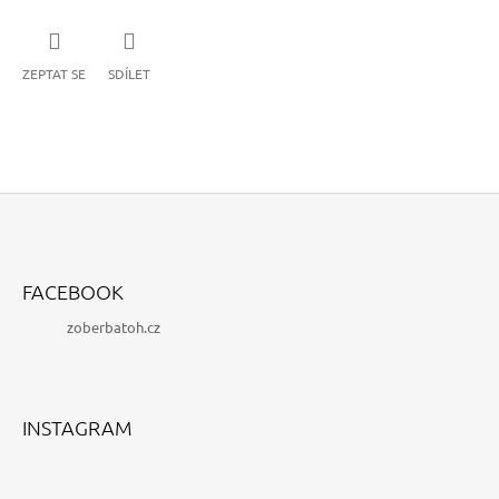
ZEPTAT SE
SDÍLET
Z
Á
FACEBOOK
P
zoberbatoh.cz
A
T
Í
INSTAGRAM