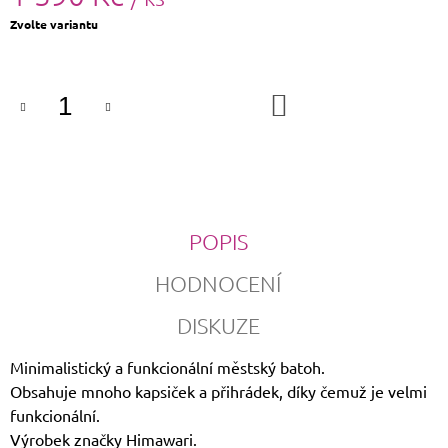
Měrná
Zvolte variantu
cena:
DO
KOŠÍKU
POPIS
HODNOCENÍ
DISKUZE
Minimalistický a funkcionální městský batoh.
Obsahuje mnoho kapsiček a přihrádek, díky čemuž je velmi
funkcionální.
Výrobek značky Himawari.