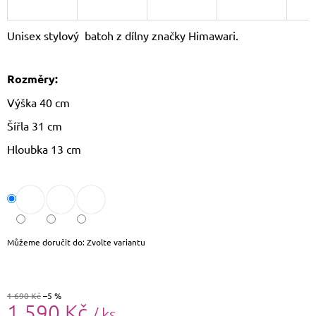
J
E
Unisex stylový batoh z dílny značky Himawari.
M
E
Rozměry:
THE
CHESTERFIELD
Výška 40 cm
BRAND
PÁNSKÁ
Šířla 31 cm
KOŽENÁ
PENĚŽENKA
Hloubka 13 cm
RFID
CURTIS
C08.0512
1
090
Kč
Původně:
Můžeme doručit do:
Zvolte variantu
1
190
Kč
1 690 Kč
–5 %
1 590 Kč
/ ks