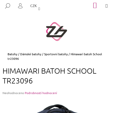
K
Přejít
NÁKUP
M
HLEDAT
CZK
na
KOŠÍK
O
PŘIHLÁŠENÍ
ZPĚT
ZPĚT
obsah
Š
Í
C
K
O
P
O
T
Domů
Batohy
/
Dámské batohy
/
Sportovní batohy
/
Himawari batoh School
tr23096
Ř
E
HIMAWARI BATOH SCHOOL
B
TR23096
U
J
E
Průměrné
Neohodnoceno
Podrobnosti hodnocení
hodnocení
T
produktu
E
je
0,0
N