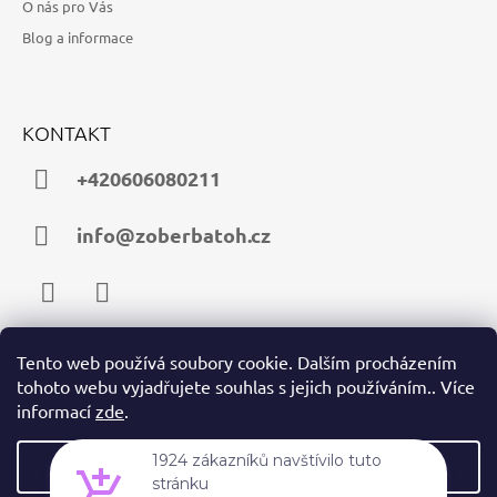
O nás pro Vás
Blog a informace
KONTAKT
+420606080211
info@zoberbatoh.cz
Facebook
Instagram
Tento web používá soubory cookie. Dalším procházením
tohoto webu vyjadřujete souhlas s jejich používáním.. Více
PŘIJÍMÁME ONLINE PLATBY
informací
zde
.
Nastavení
1924 zákazníků navštívilo tuto