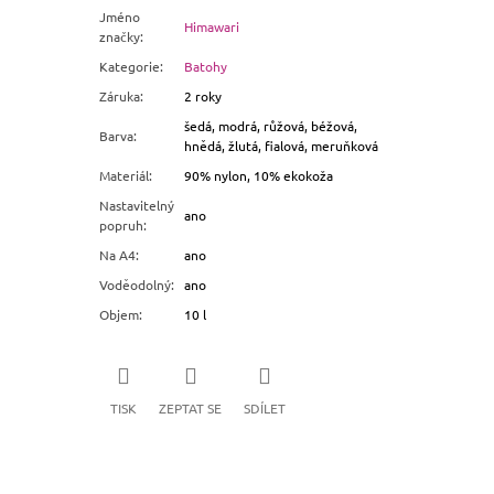
Jméno
Himawari
značky
:
Kategorie
:
Batohy
Záruka
:
2 roky
šedá, modrá, růžová, béžová,
Barva
:
hnědá, žlutá, fialová, meruňková
Materiál
:
90% nylon, 10% ekokoža
Nastavitelný
ano
popruh
:
Na A4
:
ano
Voděodolný
:
ano
Objem
:
10 l
TISK
ZEPTAT SE
SDÍLET