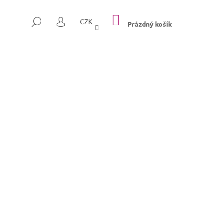
NÁKUPNÍ
HLEDAT
CZK
KOŠÍK
Prázdný košík
PŘIHLÁŠENÍ
Následující
SULLY