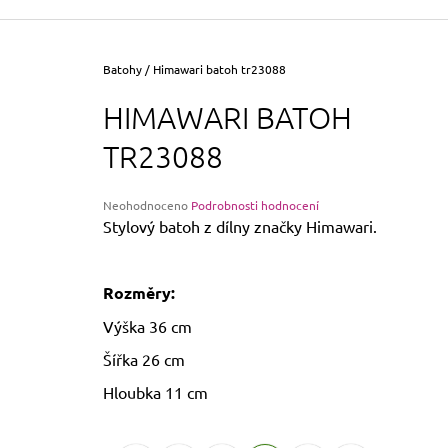
355 Kč
Původně:
390 Kč
Domů
Batohy
/
Himawari batoh tr23088
HIMAWARI BATOH
TR23088
Průměrné
Neohodnoceno
Podrobnosti hodnocení
hodnocení
Stylový batoh z dílny značky Himawari.
produktu
je
0,0
Rozměry:
z
5
Výška 36 cm
hvězdiček.
Šířka 26 cm
Hloubka 11 cm